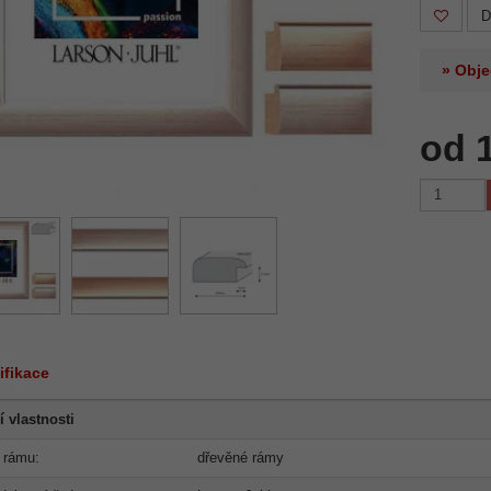
D
» Obje
od 
ifikace
í vlastnosti
 rámu:
dřevěné rámy