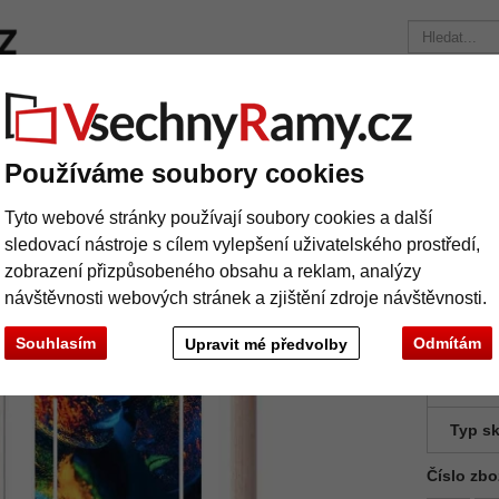
načky
Rámy na míru
Pasparty
Příslušenství
Časopis
Přepravní náklady 390 Kč
+49 30 235 949 085
Používáme soubory cookies
áty
Barokní rám NORDIC - 4,4 na míru
Tyto webové stránky používají soubory cookies a další
rokní rám NORDIC - 4,4 na míru
sledovací nástroje s cílem vylepšení uživatelského prostředí,
zobrazení přizpůsobeného obsahu a reklam, analýzy
návštěvnosti webových stránek a zjištění zdroje návštěvnosti.
Souhlasím
Odmítám
Upravit mé předvolby
barva:
Typ sk
Číslo zbo
Další