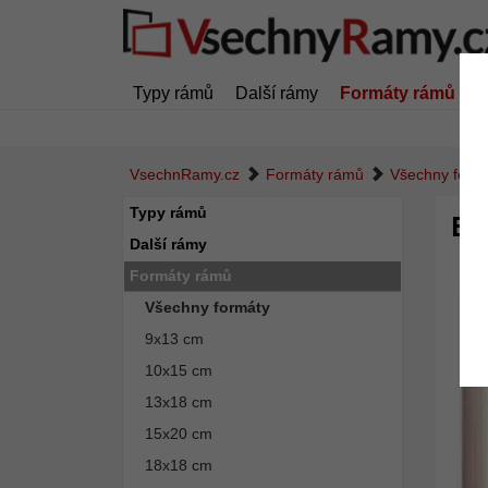
Typy rámů
Další rámy
Formáty rámů
Z
VsechnRamy.cz
Formáty rámů
Všechny form
Typy rámů
Ba
Další rámy
Formáty rámů
Všechny formáty
9x13 cm
10x15 cm
13x18 cm
15x20 cm
18x18 cm
Zpět