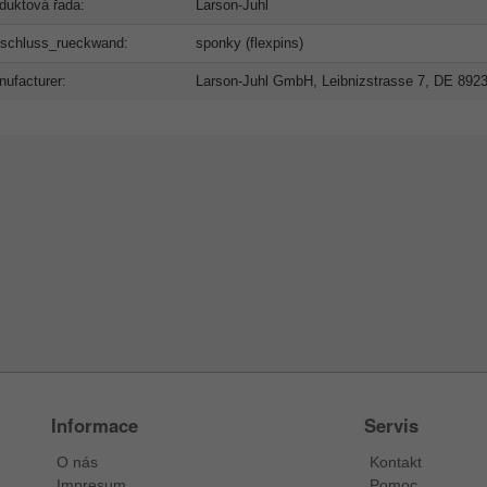
duktová řada:
Larson-Juhl
rschluss_rueckwand:
sponky (flexpins)
ufacturer:
Larson-Juhl GmbH, Leibnizstrasse 7, DE 892
Informace
Servis
O nás
Kontakt
Impresum
Pomoc