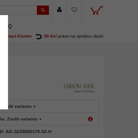
FAQ
Contact-Center
30 dní
právo na výměnu zboží
Zvolit variantu
la:
Zvolit variantu
ží: AIC-523365D170-SZ-H