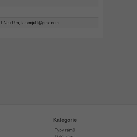
31 Neu-Ulm,
larsonjuhl@gmx.com
Kategorie
Typy rámů
Další rámy