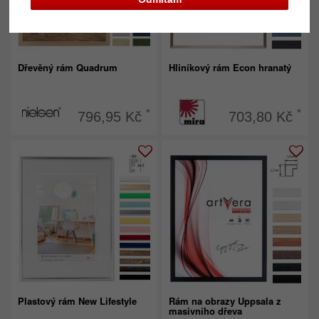
Dřevěný rám Quadrum
Hliníkový rám Econ hranatý
*
*
796,95 Kč
703,80 Kč
Plastový rám New Lifestyle
Rám na obrazy Uppsala z
masivního dřeva