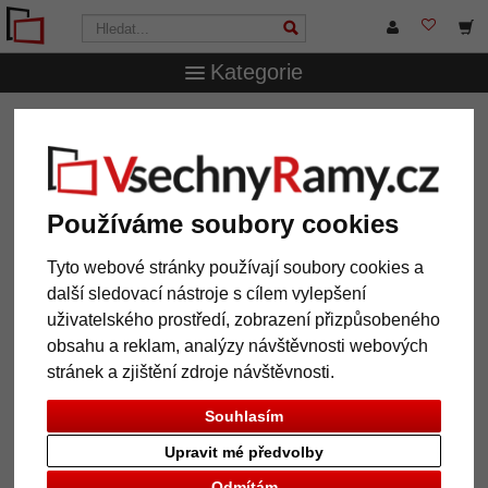
Kategorie
VsechnRamy.cz
Formáty rámů
21x29,7 cm (A4)
Používáme soubory cookies
12 výrobek
Oblíbenost
Tyto webové stránky používají soubory cookies a
další sledovací nástroje s cílem vylepšení
Galerie
uživatelského prostředí, zobrazení přizpůsobeného
obsahu a reklam, analýzy návštěvnosti webových
stránek a zjištění zdroje návštěvnosti.
Souhlasím
Upravit mé předvolby
Odmítám