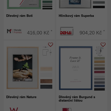
Dřevěný rám Boti
Hliníkový rám Superba
*
*
416,00 Kč
904,20 Kč
Dřevěný rám Nature
Dřevěný rám Burgund s
distanční lištou