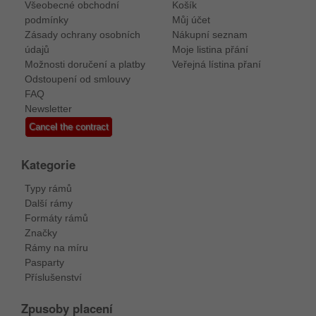
Všeobecné obchodní
Košík
podmínky
Můj účet
Zásady ochrany osobních
Nákupní seznam
údajů
Moje listina přání
Možnosti doručení a platby
Veřejná lístina přaní
Odstoupení od smlouvy
FAQ
Newsletter
Cancel the contract
Kategorie
Typy rámů
Další rámy
Formáty rámů
Značky
Rámy na míru
Pasparty
Příslušenství
Zpusoby placení