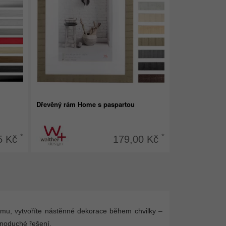
Dřevěný rám Home s paspartou
*
*
5 Kč
179,00 Kč
ámu, vytvoříte nástěnné dekorace během chvilky –
dnoduché řešení.