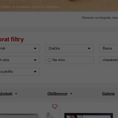
 castou a snadnou výmenu obrázku.
Rámecky na fotografie, které
mát
Značka
Barva
h skla
Na míru
charakteri
ka profilu
výrobek
Oblíbenost
Galerie