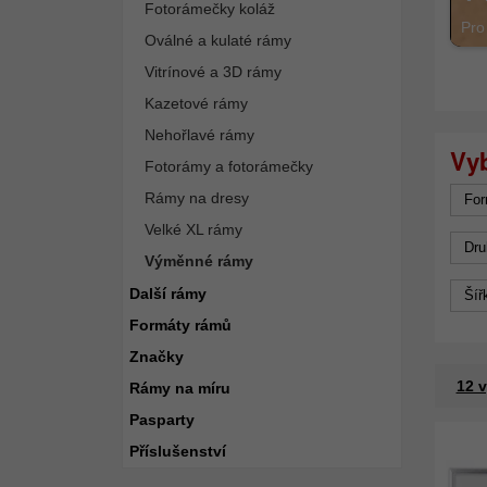
Fotorámečky koláž
Pro
Oválné a kulaté rámy
Vitrínové a 3D rámy
Kazetové rámy
Nehořlavé rámy
Fotorámy a fotorámečky
Rámy na dresy
For
Velké XL rámy
Dru
Výměnné rámy
Další rámy
Šíř
Formáty rámů
Značky
12 
Rámy na míru
Pasparty
Příslušenství