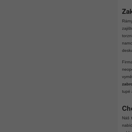
Zak
Rám
zajiš
torz
namo
desku
Fir
neop
vymě
zabr
tupé 
Chc
Náš 
nabíd