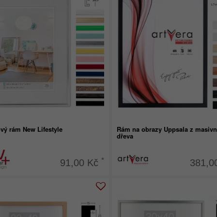
ový rám New Lifestyle
Rám na obrazy Uppsala z masivn
dřeva
*
91,00 Kč
381,0