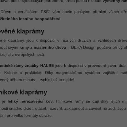
dávat podle specifických parametrů, třeba pokud hledáte
výměnný rám
r „Dřevo s certifikátem FSC“ vám navíc poskytne přehled všech dř
žitelného lesního hospodářství
.
evěné klaprámy
ěné klaprámy jsou k dispozici v různých druzích a vzhledech d
mout svými
rámy z masivního dřeva
– DEHA Design používá při výro
zející z evropských lesů.
etické rámy značky HALBE
jsou k dispozici v provedení javor, dub,
h. Krásné a praktické: Díky magnetickému systému zajištění má
vený během minuty – rychleji už to nejde!
níkové klaprámy
k je
lehký nerezavějící kov
. Hliníkové rámy se dají díky jejích mi
osti snadno držet, otáčet, rozevřít, zaklapnout a zavěsit na zeď. Jsou
ální pro velké formáty obrazu.