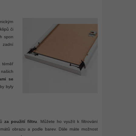
nickým
lipů či
ch spon
 zadní
 téměř
našich
ami se
by byly
ámů
za použití filtru
. Můžete ho využít k filtrování
 formátů obrazu a podle barev. Dále máte možnost