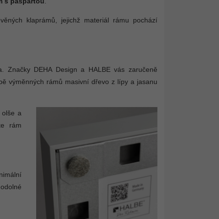
 s paspartou
.
evěných klaprámů, jejichž materiál rámu pochází
řeva. Značky DEHA Design a HALBE vás zaručeně
bě výměnných rámů masivní dřevo z lípy a jasanu
 olše a
te rám
nimální
 odolné