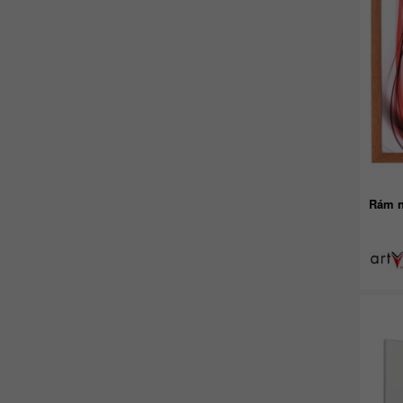
Rám n