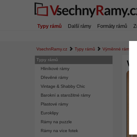
Typy rámů
Další rámy
Formáty rámů
Z
VsechnRamy.cz
Typy rámů
Výměnné rámy
Typy rámů
Vý
Hliníkové rámy
Dřevěné rámy
Vintage & Shabby Chic
Barokní a starožitné rámy
Plastové rámy
Euroklipy
Rámy na puzzle
Rámy na více fotek
V