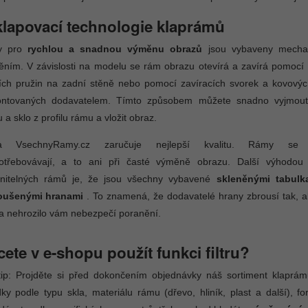
lapovací technologie klaprámů
y pro
rychlou a snadnou výměnu obrazů
jsou vybaveny mecha
těním. V závislosti na modelu se rám obrazu otevírá a zavírá pomocí k
ních pružin na zadní stěně nebo pomocí zavíracích svorek a kovový
ntovaných dodavatelem. Tímto způsobem můžete snadno vyjmout
 a sklo z profilu rámu a vložit obraz.
ma VsechnyRamy.cz zaručuje nejlepší kvalitu. Rámy se
otřebovávají, a to ani při časté výměně obrazu. Další výhodou 
nitelných rámů je, že jsou všechny vybavené
skleněnými tabulk
oušenými hranami
. To znamená, že dodavatelé hrany zbrousí tak, a
a nehrozilo vám nebezpečí poranění.
ete v e-shopu použít funkci filtru?
tip: Projděte si před dokončením objednávky náš sortiment klapr
ky podle typu skla, materiálu rámu (dřevo, hliník, plast a další),