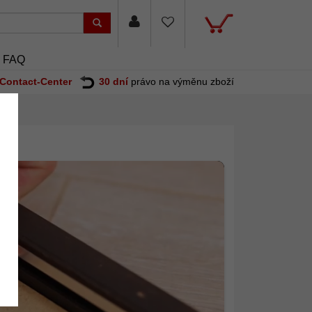
FAQ
Contact-Center
30 dní
právo na výměnu zboží