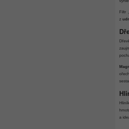
vyhle
Filt
z
udr
Dř
Dřev
zauj
pochá
Magn
ořec
sesta
Hli
Hliní
hmotn
a ide