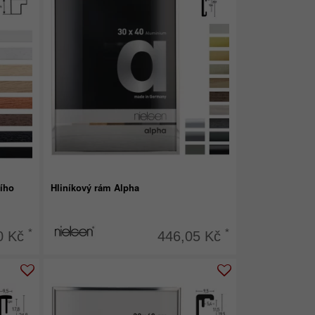
ího
Hliníkový rám Alpha
*
*
0 Kč
446,05 Kč