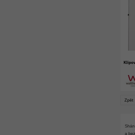
Klipo
Zpět
Shání
a bez