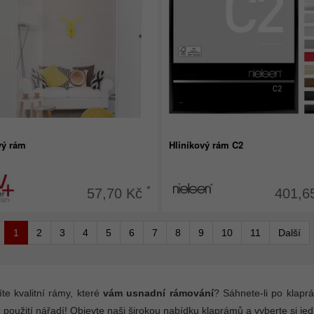
vý rám
Hliníkový rám C2
*
57,70 Kč
401,6
1
2
3
4
5
6
7
8
9
10
11
Další
te kvalitní rámy, které
vám usnadní rámování
? Sáhnete-li po klapr
 použití nářadí! Objevte naši širokou nabídku klaprámů a vyberte si je