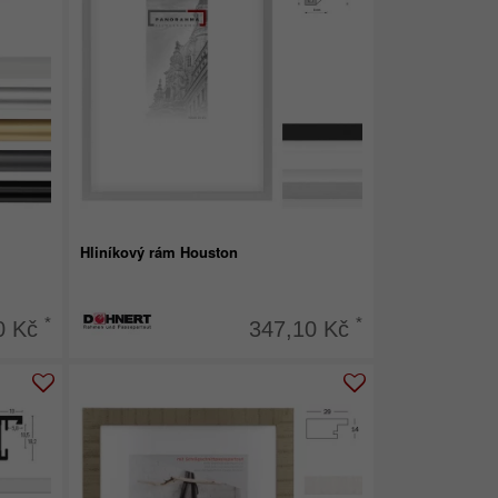
Hliníkový rám Houston
*
*
0 Kč
347,10 Kč