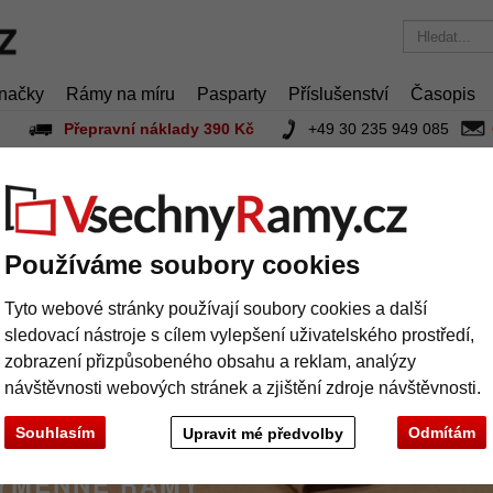
načky
Rámy na míru
Pasparty
Příslušenství
Časopis
Přepravní náklady 390 Kč
+49 30 235 949 085
menné rámy
Používáme soubory cookies
Tyto webové stránky používají soubory cookies a další
sledovací nástroje s cílem vylepšení uživatelského prostředí,
zobrazení přizpůsobeného obsahu a reklam, analýzy
návštěvnosti webových stránek a zjištění zdroje návštěvnosti.
Souhlasím
Odmítám
Upravit mé předvolby
ÝMENNÉ RÁMY