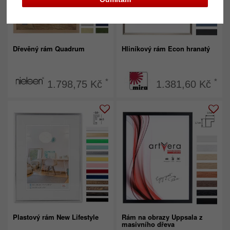
Dřevěný rám Quadrum
Hliníkový rám Econ hranatý
*
*
1.798,75 Kč
1.381,60 Kč
Plastový rám New Lifestyle
Rám na obrazy Uppsala z
masivního dřeva