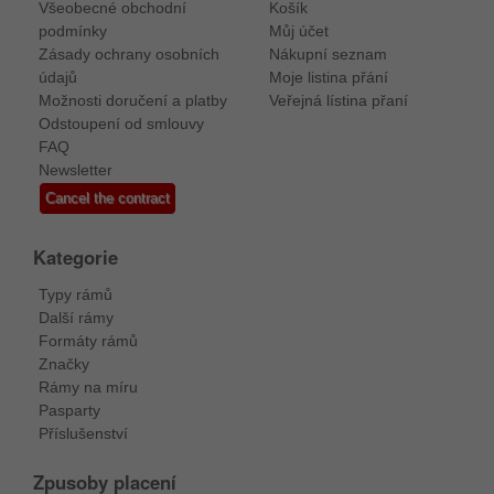
Všeobecné obchodní
Košík
podmínky
Můj účet
Zásady ochrany osobních
Nákupní seznam
údajů
Moje listina přání
Možnosti doručení a platby
Veřejná lístina přaní
Odstoupení od smlouvy
FAQ
Newsletter
Cancel the contract
Kategorie
Typy rámů
Další rámy
Formáty rámů
Značky
Rámy na míru
Pasparty
Příslušenství
Zpusoby placení