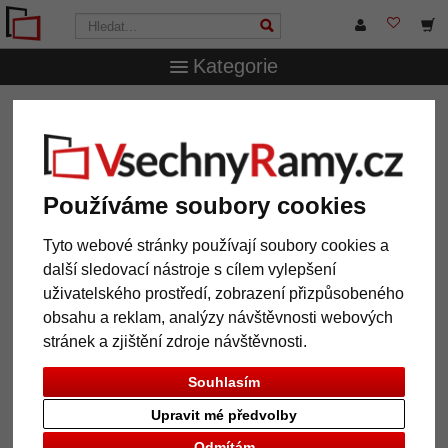
Kategorie
VsechnRamy.cz
Formáty rámů
50x60 cm
Používáme soubory cookies
12 výrobek
Oblíbenost
Tyto webové stránky používají soubory cookies a
další sledovací nástroje s cílem vylepšení
Galerie
uživatelského prostředí, zobrazení přizpůsobeného
obsahu a reklam, analýzy návštěvnosti webových
stránek a zjištění zdroje návštěvnosti.
Souhlasím
Upravit mé předvolby
Odmítám