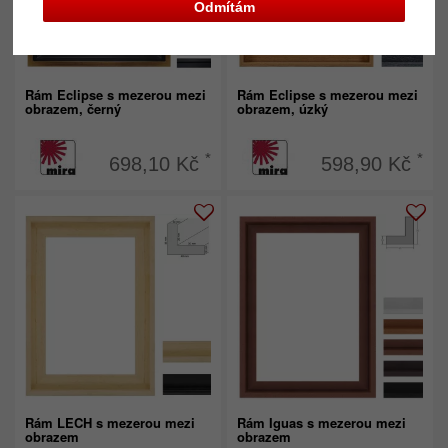
Odmítám
Rám Eclipse s mezerou mezi
Rám Eclipse s mezerou mezi
obrazem, černý
obrazem, úzký
*
*
698,10 Kč
598,90 Kč
Rám LECH s mezerou mezi
Rám Iguas s mezerou mezi
obrazem
obrazem