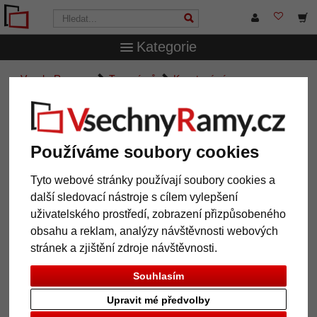
Kategorie
VsechnRamy.cz
Typy rámů
Kazetové rámy
Používáme soubory cookies
12 výrobek
Oblíbenost
Tyto webové stránky používají soubory cookies a
další sledovací nástroje s cílem vylepšení
Galerie
uživatelského prostředí, zobrazení přizpůsobeného
obsahu a reklam, analýzy návštěvnosti webových
stránek a zjištění zdroje návštěvnosti.
Souhlasím
Upravit mé předvolby