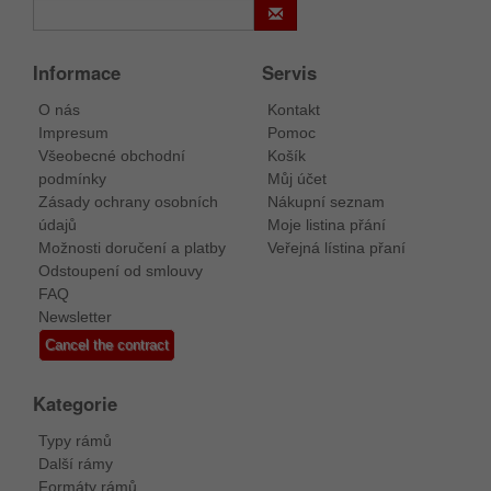
Informace
Servis
O nás
Kontakt
Impresum
Pomoc
Všeobecné obchodní
Košík
podmínky
Můj účet
Zásady ochrany osobních
Nákupní seznam
údajů
Moje listina přání
Možnosti doručení a platby
Veřejná lístina přaní
Odstoupení od smlouvy
FAQ
Newsletter
Cancel the contract
Kategorie
Typy rámů
Další rámy
Formáty rámů