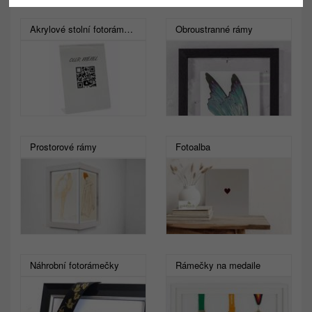
Akrylové stolní fotorámečky
Obroustranné rámy
Prostorové rámy
Fotoalba
Náhrobní fotorámečky
Rámečky na medaile