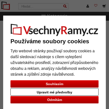
Kategorie
VsechnRamy.cz
Další rámy
Nástěnné galerie
Nástěnná zrcadla
Používáme soubory cookies
Tyto webové stránky používají soubory cookies a
další sledovací nástroje s cílem vylepšení
uživatelského prostředí, zobrazení přizpůsobeného
obsahu a reklam, analýzy návštěvnosti webových
stránek a zjištění zdroje návštěvnosti.
Napínací rámy
Rámy na napínací rámy
Souhlasím
Upravit mé předvolby
Odmítám