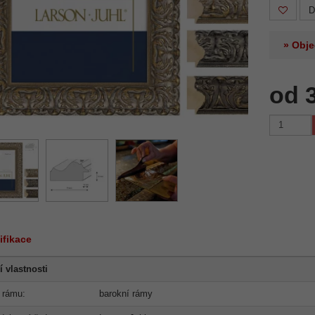
D
» Obje
od 
ifikace
í vlastnosti
 rámu:
barokní rámy