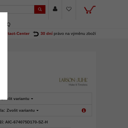
FAQ
Contact-Center
30 dní
právo na výměnu zboží
Zvolit variantu
la:
Zvolit variantu
ží: AIC-674075D170-SZ-H