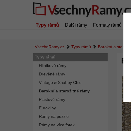
Typy rámů
Další rámy
Formáty rámů
Z
VsechnRamy.cz
Typy rámů
Barokní a staroži
Typy rámů
Ba
Hliníkové rámy
Dřevěné rámy
Vintage & Shabby Chic
Barokní a starožitné rámy
Plastové rámy
Euroklipy
Rámy na puzzle
Rámy na více fotek
Zpět