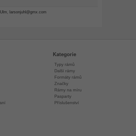
-Ulm,
larsonjuhl@gmx.com
Kategorie
Typy rámů
Další rámy
Formáty rámů
Značky
Rámy na míru
Pasparty
aní
Příslušenství