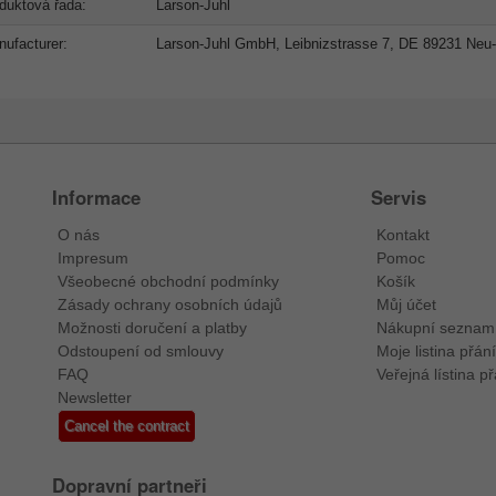
duktová řada:
Larson-Juhl
ufacturer:
Larson-Juhl GmbH, Leibnizstrasse 7, DE 89231 Neu
Informace
Servis
O nás
Kontakt
Impresum
Pomoc
Všeobecné obchodní podmínky
Košík
Zásady ochrany osobních údajů
Můj účet
Možnosti doručení a platby
Nákupní seznam
Odstoupení od smlouvy
Moje listina přání
FAQ
Veřejná lístina př
Newsletter
Cancel the contract
Dopravní partneři