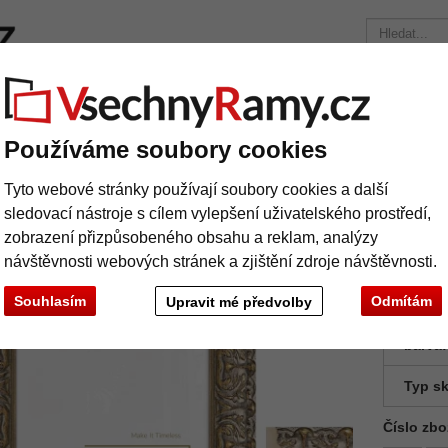
načky
Rámy na míru
Pasparty
Příslušenství
Časopis
Přepravní náklady 390 Kč
+49 30 235 949 085
Používáme soubory cookies
tné rámy
Barokní rám PRAHA střední - 7,2 na míru
Tyto webové stránky používají soubory cookies a další
rokní rám PRAHA střední - 7,2 na míru
sledovací nástroje s cílem vylepšení uživatelského prostředí,
zobrazení přizpůsobeného obsahu a reklam, analýzy
návštěvnosti webových stránek a zjištění zdroje návštěvnosti.
Souhlasím
Odmítám
Upravit mé předvolby
barva:
Typ sk
Číslo zbo
Další