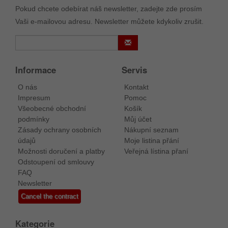
Pokud chcete odebírat náš newsletter, zadejte zde prosím
Vaši e-mailovou adresu. Newsletter můžete kdykoliv zrušit.
Informace
Servis
O nás
Kontakt
Impresum
Pomoc
Všeobecné obchodní
Košík
podmínky
Můj účet
Zásady ochrany osobních
Nákupní seznam
údajů
Moje listina přání
Možnosti doručení a platby
Veřejná lístina přaní
Odstoupení od smlouvy
FAQ
Newsletter
Cancel the contract
Kategorie