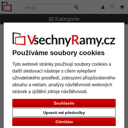
Kategorie
VsechnRamy.cz
Formáty rámů
60x80 cm
Barokní rám
Queensbury
Barokní rám Queensbury
Používáme soubory cookies
Tyto webové stránky používají soubory cookies a
další sledovací nástroje s cílem vylepšení
uživatelského prostředí, zobrazení přizpůsobeného
obsahu a reklam, analýzy návštěvnosti webových
stránek a zjištění zdroje návštěvnosti.
Souhlasím
Upravit mé předvolby
Zpět
Další
Odmítám