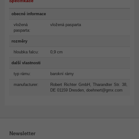
Specifikace
obecné informace
vložená
vložená pasparta
pasparta:
rozměry
hloubka falcu:
0,9 cm
další vlastnosti
typ rámu:
barokní rámy
manufacturer:
Robert Richter GmbH, Tharandter Str. 38,
DE 01159 Dresden,
doehnert@gmx.com
Newsletter