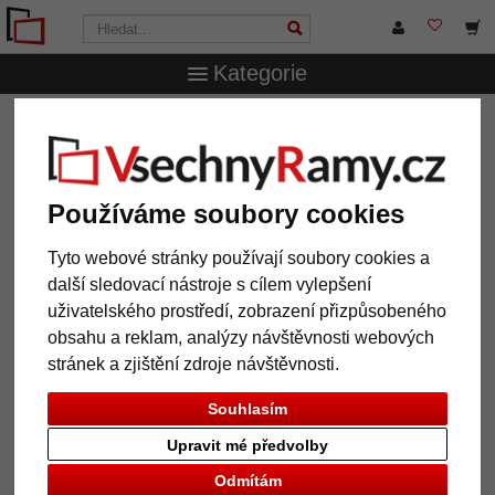
Kategorie
VsechnRamy.cz
Formáty rámů
30,5x91,5 cm
Barokní
rám Velay
Barokní rám Velay
Používáme soubory cookies
Tyto webové stránky používají soubory cookies a
další sledovací nástroje s cílem vylepšení
uživatelského prostředí, zobrazení přizpůsobeného
obsahu a reklam, analýzy návštěvnosti webových
stránek a zjištění zdroje návštěvnosti.
Souhlasím
Upravit mé předvolby
Zpět
Další
Odmítám