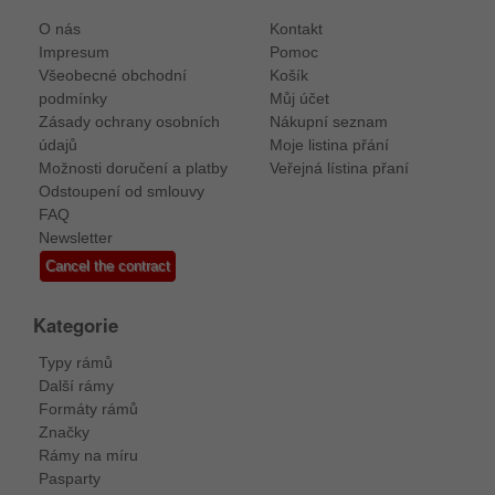
O nás
Kontakt
Impresum
Pomoc
Všeobecné obchodní
Košík
podmínky
Můj účet
Zásady ochrany osobních
Nákupní seznam
údajů
Moje listina přání
Možnosti doručení a platby
Veřejná lístina přaní
Odstoupení od smlouvy
FAQ
Newsletter
Cancel the contract
Kategorie
Typy rámů
Další rámy
Formáty rámů
Značky
Rámy na míru
Pasparty