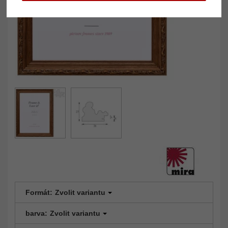
Formát:
Zvolit variantu
barva:
Zvolit variantu