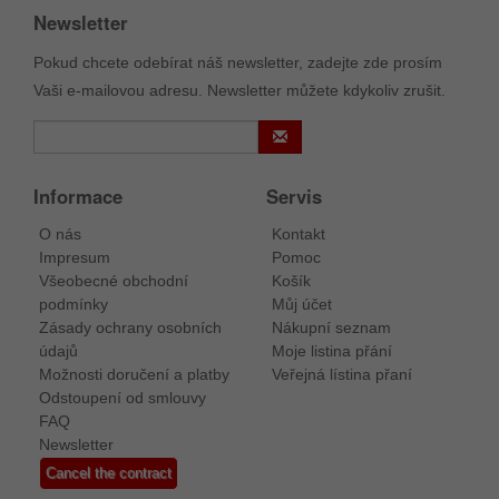
Newsletter
Pokud chcete odebírat náš newsletter, zadejte zde prosím
Vaši e-mailovou adresu. Newsletter můžete kdykoliv zrušit.
Informace
Servis
O nás
Kontakt
Impresum
Pomoc
Všeobecné obchodní
Košík
podmínky
Můj účet
Zásady ochrany osobních
Nákupní seznam
údajů
Moje listina přání
Možnosti doručení a platby
Veřejná lístina přaní
Odstoupení od smlouvy
FAQ
Newsletter
Cancel the contract