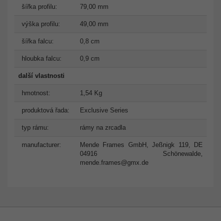
šířka profilu:
79,00 mm
výška profilu:
49,00 mm
šířka falcu:
0,8 cm
hloubka falcu:
0,9 cm
další vlastnosti
hmotnost:
1,54 Kg
produktová řada:
Exclusive Series
typ rámu:
rámy na zrcadla
manufacturer:
Mende Frames GmbH, Jeßnigk 119, DE
04916 Schönewalde,
mende.frames@gmx.de