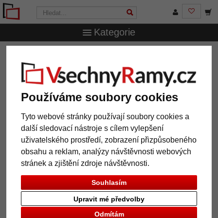
Kategorie
VsechnRamy.cz
Formáty rámů
70x70 cm
Dřevěné
nástěnné zrcadlo Fronta
Dřevěné nástěnné zrcadlo Fronta
Používáme soubory cookies
Tyto webové stránky používají soubory cookies a
další sledovací nástroje s cílem vylepšení
uživatelského prostředí, zobrazení přizpůsobeného
obsahu a reklam, analýzy návštěvnosti webových
stránek a zjištění zdroje návštěvnosti.
Souhlasím
Upravit mé předvolby
Zpět
Další
Odmítám