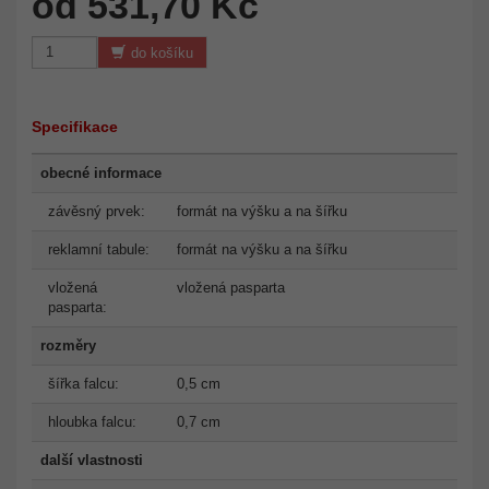
od 531,70 Kč
do košíku
Specifikace
obecné informace
závěsný prvek:
formát na výšku a na šířku
reklamní tabule:
formát na výšku a na šířku
vložená
vložená pasparta
pasparta:
rozměry
šířka falcu:
0,5 cm
hloubka falcu:
0,7 cm
další vlastnosti