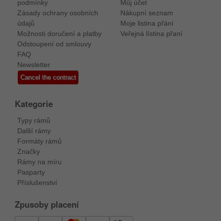
podmínky
Můj účet
Zásady ochrany osobních
Nákupní seznam
údajů
Moje listina přání
Možnosti doručení a platby
Veřejná lístina přaní
Odstoupení od smlouvy
FAQ
Newsletter
Cancel the contract
Kategorie
Typy rámů
Další rámy
Formáty rámů
Značky
Rámy na míru
Pasparty
Příslušenství
Zpusoby placení