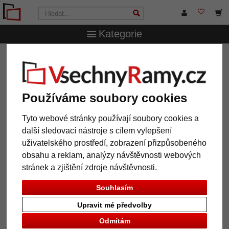
Kategorie
VsechnRamy.cz
Značky
Döhnert
Dřevěný rám
Amersham
Dřevěný rám Amersham
Používáme soubory cookies
Tyto webové stránky používají soubory cookies a
další sledovací nástroje s cílem vylepšení
uživatelského prostředí, zobrazení přizpůsobeného
obsahu a reklam, analýzy návštěvnosti webových
stránek a zjištění zdroje návštěvnosti.
Souhlasím
Upravit mé předvolby
Zpět
Další
Odmítám