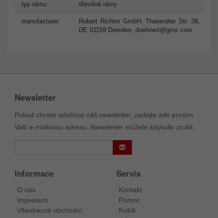
typ rámu:
dřevěné rámy
manufacturer:
Robert Richter GmbH, Tharandter Str. 38,
DE 01159 Dresden,
doehnert@gmx.com
Newsletter
Pokud chcete odebírat náš newsletter, zadejte zde prosím
Vaši e-mailovou adresu. Newsletter můžete kdykoliv zrušit.
Informace
Servis
O nás
Kontakt
Impresum
Pomoc
Všeobecné obchodní
Košík