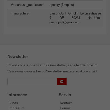
Verschluss_rueckwand:
sponky (flexpins)
manufacturer:
Larson-Juhl GmbH, Leibnizstrasse
7, DE 89231 Neu-Ulm,
larsonjuhl@gmx.com
Newsletter
Pokud chcete odebírat náš newsletter, zadejte zde prosím
Vaši e-mailovou adresu. Newsletter můžete kdykoliv zrušit.
Informace
Servis
O nás
Kontakt
Impresum
Pomoc