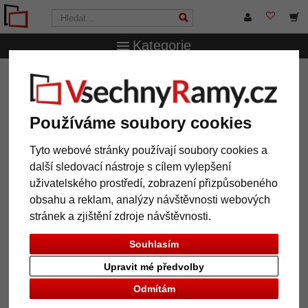
Kategorie
VsechnRamy.cz
Značky
Larson-Juhl
Dřevěný rám
Brittany 2.8
Dřevěný rám Brittany 2.8
Používáme soubory cookies
Tyto webové stránky používají soubory cookies a
další sledovací nástroje s cílem vylepšení
uživatelského prostředí, zobrazení přizpůsobeného
obsahu a reklam, analýzy návštěvnosti webových
stránek a zjištění zdroje návštěvnosti.
Souhlasím
Upravit mé předvolby
Zpět
Další
Odmítám