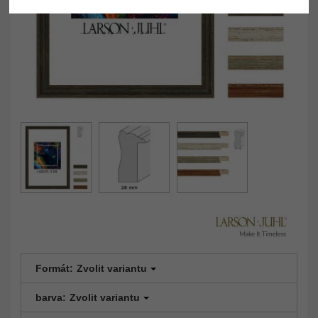
Formát:
Zvolit variantu
barva:
Zvolit variantu