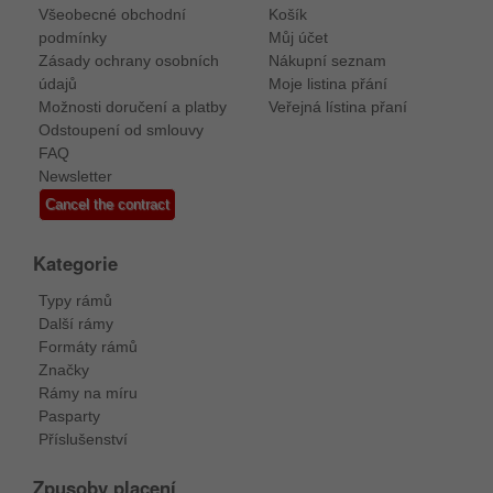
Všeobecné obchodní
Košík
podmínky
Můj účet
Zásady ochrany osobních
Nákupní seznam
údajů
Moje listina přání
Možnosti doručení a platby
Veřejná lístina přaní
Odstoupení od smlouvy
FAQ
Newsletter
Cancel the contract
Kategorie
Typy rámů
Další rámy
Formáty rámů
Značky
Rámy na míru
Pasparty
Příslušenství
Zpusoby placení