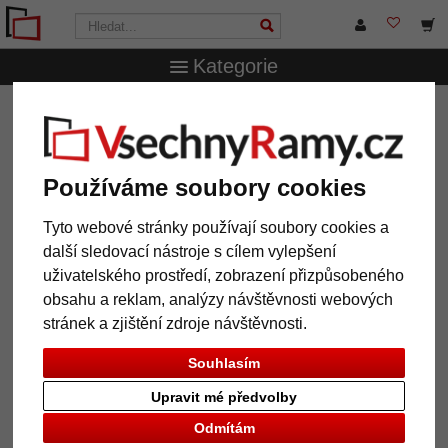
Kategorie
VsechnRamy.cz
Značky
Döhnert
Dřevěný rám
Camden Town na míru
Dřevěný rám Camden Town na
Používáme soubory cookies
míru
Tyto webové stránky používají soubory cookies a
další sledovací nástroje s cílem vylepšení
uživatelského prostředí, zobrazení přizpůsobeného
obsahu a reklam, analýzy návštěvnosti webových
stránek a zjištění zdroje návštěvnosti.
Souhlasím
Upravit mé předvolby
Odmítám
Zpět
Další