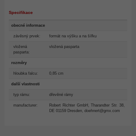
Specifikace
obecné informace
závěsný prvek:
formát na výšku a na šířku
vložená
vložená pasparta
pasparta:
rozměry
hloubka falcu:
0,85 cm
další vlastnosti
typ rámu:
dřevěné rámy
manufacturer:
Robert Richter GmbH, Tharandter Str. 38,
DE 01159 Dresden,
doehnert@gmx.com