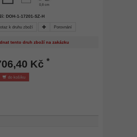
0,8 cm
oží: DOH-1-17201-SZ-H
otaz k druhu zboží
Porovnání
dnat tento druh zboží na zakázku
*
706,40 Kč
do košíku