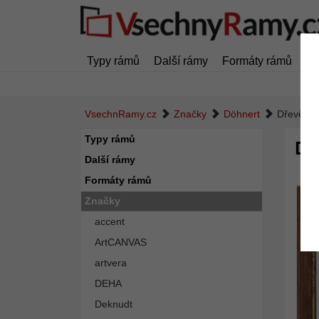
Typy rámů
Další rámy
Formáty rámů
Z
VsechnRamy.cz
Značky
Döhnert
Dřevěný 
Typy rámů
Dř
Další rámy
Formáty rámů
Značky
accent
ArtCANVAS
artvera
DEHA
Deknudt
Zpět