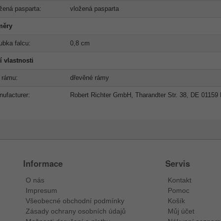
žená pasparta:
vložená pasparta
měry
ubka falcu:
0,8 cm
í vlastnosti
 rámu:
dřevěné rámy
ufacturer:
Robert Richter GmbH, Tharandter Str. 38, DE 01159
Informace
Servis
O nás
Kontakt
Impresum
Pomoc
Všeobecné obchodní podmínky
Košík
Zásady ochrany osobních údajů
Můj účet