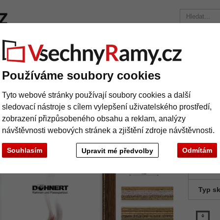
načky
Rámy na míru
Pasparty
Příslušenství
Časopis
Přepravní náklady 390 Kč
+49 30 235 949 085
Používáme soubory cookies
rám Chalfont na míru
Tyto webové stránky používají soubory cookies a další
evěný rám Chalfont na míru
sledovací nástroje s cílem vylepšení uživatelského prostředí,
zobrazení přizpůsobeného obsahu a reklam, analýzy
návštěvnosti webových stránek a zjištění zdroje návštěvnosti.
Souhlasím
Odmítám
Upravit mé předvolby
barva:
Typ sk
Další