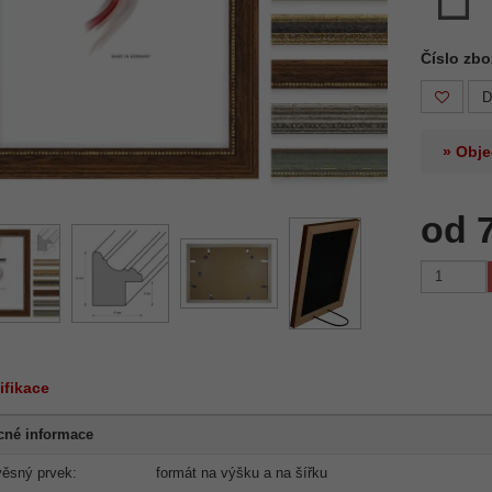
Číslo zb
D
» Obje
od 
ifikace
cné informace
ěsný prvek:
formát na výšku a na šířku