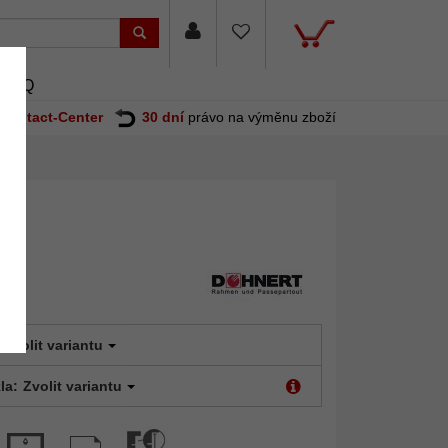
FAQ
Contact-Center
30 dní
právo na výměnu zboží
Zvolit variantu
la:
Zvolit variantu