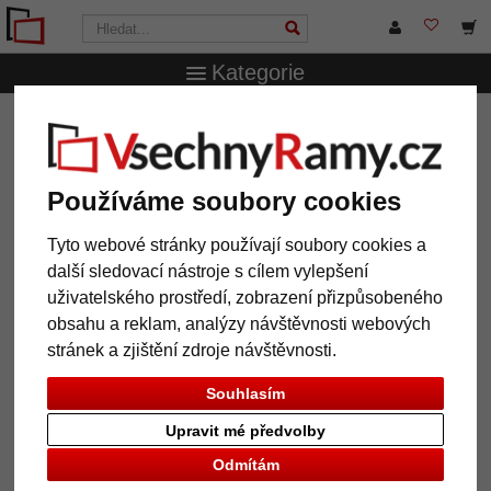
Kategorie
VsechnRamy.cz
Značky
Mende Frames
Dřevěný rám
Chisanga na míru
Dřevěný rám Chisanga na míru
Používáme soubory cookies
Tyto webové stránky používají soubory cookies a
další sledovací nástroje s cílem vylepšení
uživatelského prostředí, zobrazení přizpůsobeného
obsahu a reklam, analýzy návštěvnosti webových
stránek a zjištění zdroje návštěvnosti.
Souhlasím
Upravit mé předvolby
Zpět
Další
Odmítám