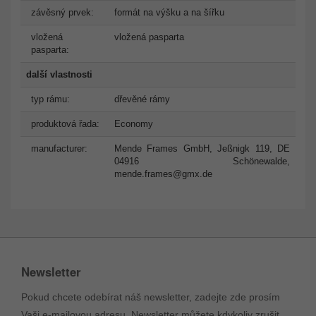
závěsný prvek:
formát na výšku a na šířku
vložená
vložená pasparta
pasparta:
další vlastnosti
typ rámu:
dřevěné rámy
produktová řada:
Economy
manufacturer:
Mende Frames GmbH, Jeßnigk 119, DE
04916 Schönewalde,
mende.frames@gmx.de
Newsletter
Pokud chcete odebírat náš newsletter, zadejte zde prosím
Vaši e-mailovou adresu. Newsletter můžete kdykoliv zrušit.