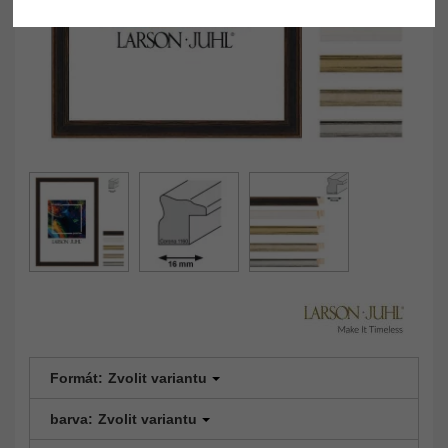
Formát:
Zvolit variantu
barva:
Zvolit variantu