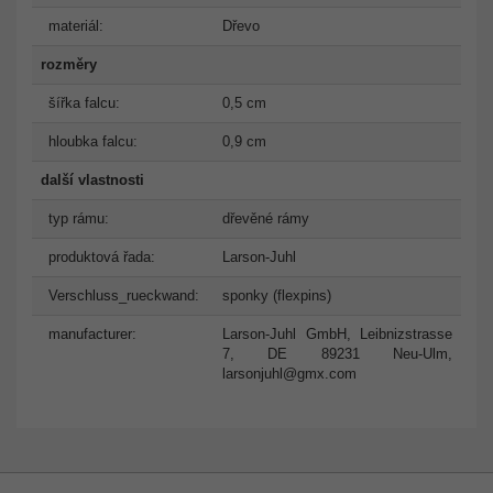
materiál:
Dřevo
rozměry
šířka falcu:
0,5 cm
hloubka falcu:
0,9 cm
další vlastnosti
typ rámu:
dřevěné rámy
produktová řada:
Larson-Juhl
Verschluss_rueckwand:
sponky (flexpins)
manufacturer:
Larson-Juhl GmbH, Leibnizstrasse
7, DE 89231 Neu-Ulm,
larsonjuhl@gmx.com