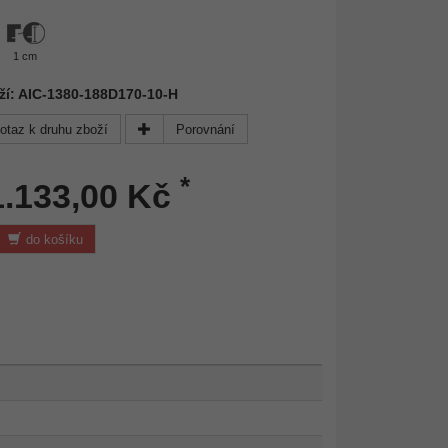
1 cm
ží: AIC-1380-188D170-10-H
otaz k druhu zboží
Porovnání
*
1.133,00 Kč
do košíku