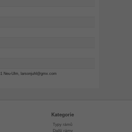
31 Neu-Ulm,
larsonjuhl@gmx.com
Kategorie
Typy rámů
Další rámy