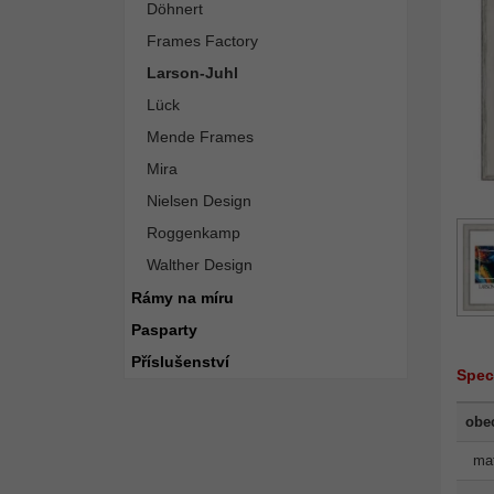
Döhnert
Frames Factory
Larson-Juhl
Lück
Mende Frames
Mira
Nielsen Design
Roggenkamp
Walther Design
Rámy na míru
Pasparty
Příslušenství
Spec
obe
mat