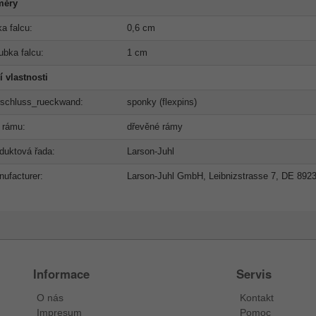
měry
ka falcu:
0,6 cm
ubka falcu:
1 cm
í vlastnosti
rschluss_rueckwand:
sponky (flexpins)
 rámu:
dřevěné rámy
duktová řada:
Larson-Juhl
ufacturer:
Larson-Juhl GmbH, Leibnizstrasse 7, DE 892
Informace
Servis
O nás
Kontakt
Impresum
Pomoc