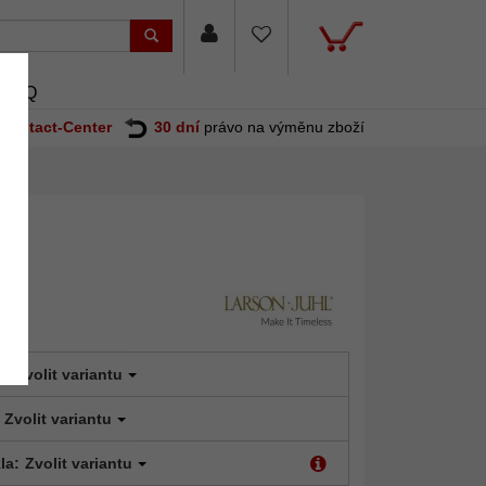
FAQ
Contact-Center
30 dní
právo na výměnu zboží
t:
Zvolit variantu
Zvolit variantu
la:
Zvolit variantu