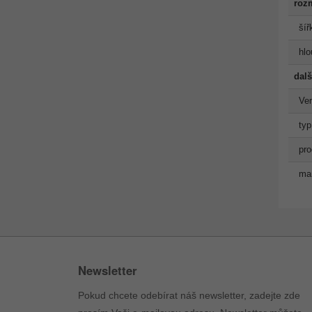
roz
šíř
hlo
dalš
Ve
typ
pro
man
Newsletter
Pokud chcete odebírat náš newsletter, zadejte zde