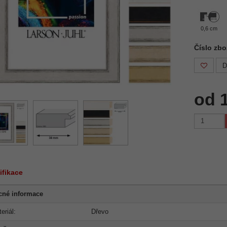
0,6 cm
Číslo zbo
D
od 
ifikace
cné informace
eriál:
Dřevo