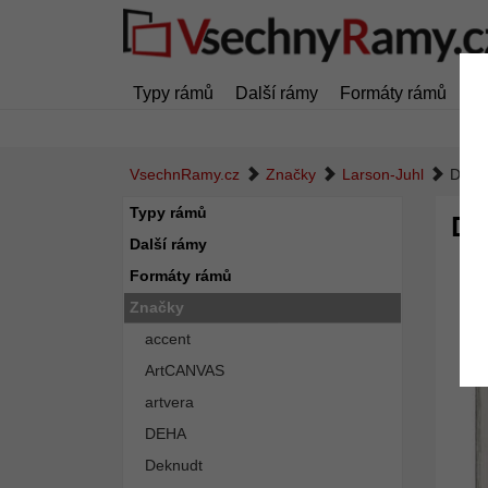
Typy rámů
Další rámy
Formáty rámů
Z
VsechnRamy.cz
Značky
Larson-Juhl
Dřev
Typy rámů
Dř
Další rámy
Formáty rámů
Značky
accent
ArtCANVAS
artvera
DEHA
Deknudt
Zpět