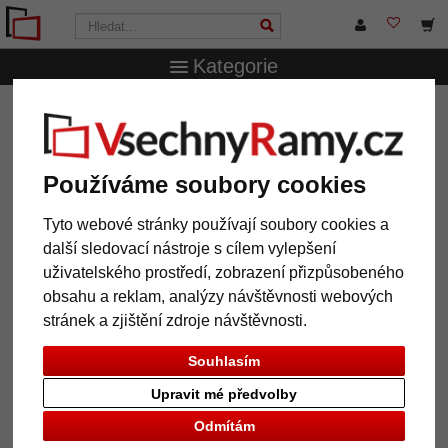
Kategorie
VsechnRamy.cz
Typy rámů
Dřevěné rámy
Dřevěný
rám Dijon vyrobený na míru
Dřevěný rám Dijon vyrobený na
Používáme soubory cookies
míru
Tyto webové stránky používají soubory cookies a
další sledovací nástroje s cílem vylepšení
uživatelského prostředí, zobrazení přizpůsobeného
obsahu a reklam, analýzy návštěvnosti webových
stránek a zjištění zdroje návštěvnosti.
Souhlasím
Upravit mé předvolby
Odmítám
Zpět
Další