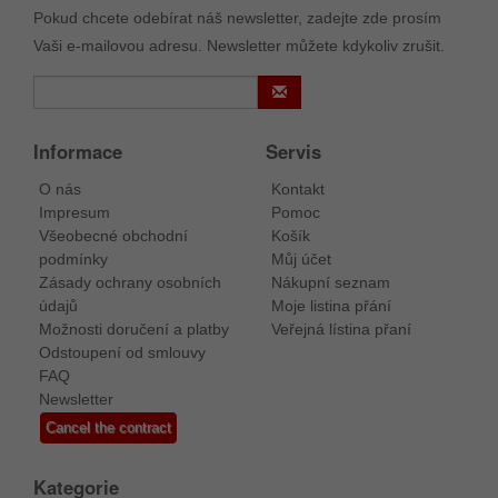
Pokud chcete odebírat náš newsletter, zadejte zde prosím
Vaši e-mailovou adresu. Newsletter můžete kdykoliv zrušit.
Informace
Servis
O nás
Kontakt
Impresum
Pomoc
Všeobecné obchodní
Košík
podmínky
Můj účet
Zásady ochrany osobních
Nákupní seznam
údajů
Moje listina přání
Možnosti doručení a platby
Veřejná lístina přaní
Odstoupení od smlouvy
FAQ
Newsletter
Cancel the contract
Kategorie