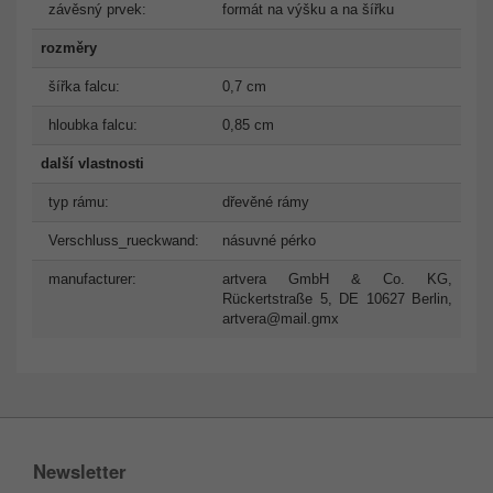
závěsný prvek:
formát na výšku a na šířku
rozměry
šířka falcu:
0,7 cm
hloubka falcu:
0,85 cm
další vlastnosti
typ rámu:
dřevěné rámy
Verschluss_rueckwand:
násuvné pérko
manufacturer:
artvera GmbH & Co. KG,
Rückertstraße 5, DE 10627 Berlin,
artvera@mail.gmx
Newsletter