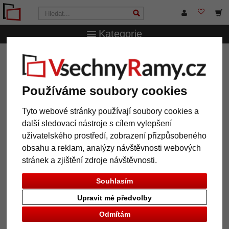
Kategorie
VsechnRamy.cz
Značky
Mira
Dřevěný rám Drancy
Dřevěný rám Drancy
Používáme soubory cookies
Tyto webové stránky používají soubory cookies a
další sledovací nástroje s cílem vylepšení
uživatelského prostředí, zobrazení přizpůsobeného
obsahu a reklam, analýzy návštěvnosti webových
stránek a zjištění zdroje návštěvnosti.
Souhlasím
Upravit mé předvolby
Zpět
Další
Odmítám