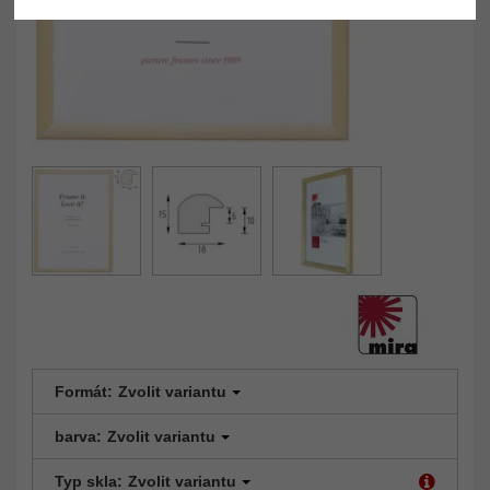
Formát:
Zvolit variantu
barva:
Zvolit variantu
Typ skla:
Zvolit variantu