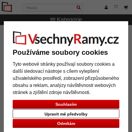
Kategorie
VsechnRamy.cz
Značky
Larson-Juhl
Dřevěný rám
Drážďany 6 na míru
Dřevěný rám Drážďany 6 na míru
Používáme soubory cookies
Tyto webové stránky používají soubory cookies a
další sledovací nástroje s cílem vylepšení
uživatelského prostředí, zobrazení přizpůsobeného
obsahu a reklam, analýzy návštěvnosti webových
stránek a zjištění zdroje návštěvnosti.
Souhlasím
Upravit mé předvolby
Zpět
Další
Odmítám