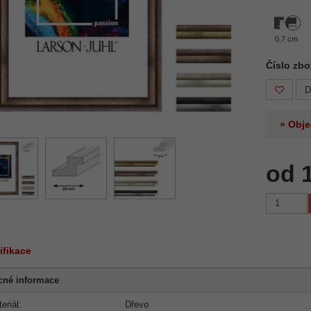
0,7 cm
Číslo zbo
D
» Obje
od 
ifikace
cné informace
eriál:
Dřevo