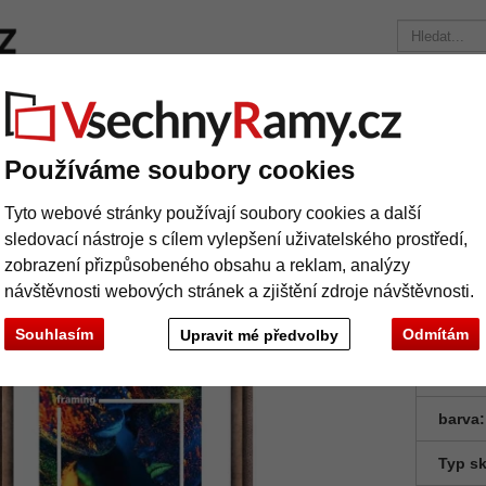
načky
Rámy na míru
Pasparty
Příslušenství
Časopis
Přepravní náklady 390 Kč
+49 30 235 949 085
Používáme soubory cookies
Dřevěný rám Eiffel 39
Tyto webové stránky používají soubory cookies a další
věný rám Eiffel 39
sledovací nástroje s cílem vylepšení uživatelského prostředí,
zobrazení přizpůsobeného obsahu a reklam, analýzy
návštěvnosti webových stránek a zjištění zdroje návštěvnosti.
Souhlasím
Odmítám
Upravit mé předvolby
Formá
barva:
Typ sk
Další