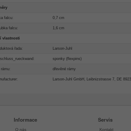
měry
ka falcu:
0,7 cm
ubka falcu:
1,6 cm
í vlastnosti
duktová řada:
Larson-Juhl
rschluss_rueckwand:
sponky (flexpins)
 rámu:
dřevěné rámy
ufacturer:
Larson-Juhl GmbH, Leibnizstrasse 7, DE 892
Informace
Servis
O nás
Kontakt