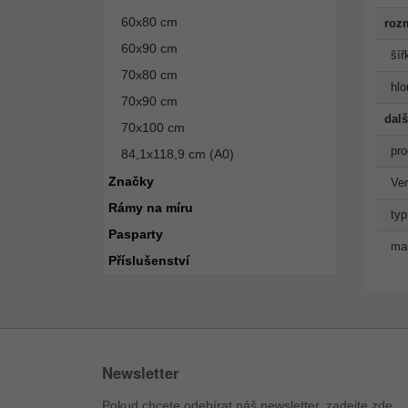
60x80 cm
roz
60x90 cm
šíř
70x80 cm
hlo
70x90 cm
dalš
70x100 cm
pro
84,1x118,9 cm (A0)
Značky
Ve
Rámy na míru
typ
Pasparty
man
Příslušenství
Newsletter
Pokud chcete odebírat náš newsletter, zadejte zde