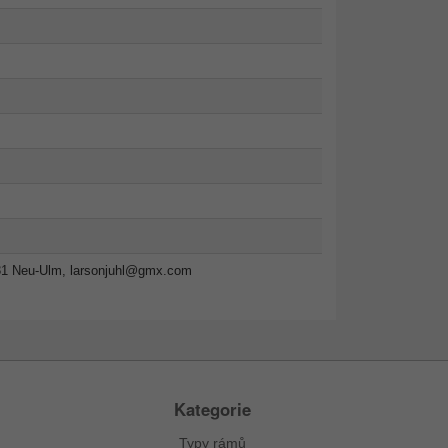
31 Neu-Ulm,
larsonjuhl@gmx.com
Kategorie
Typy rámů