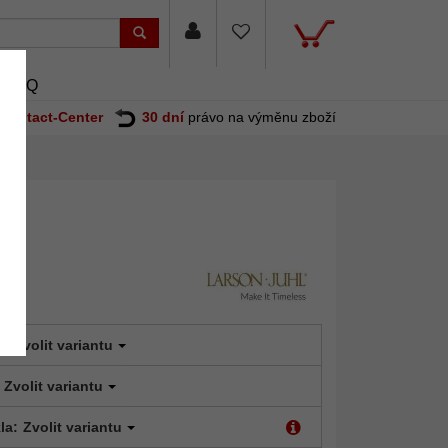
FAQ
Contact-Center
30 dní
právo na výměnu zboží
t:
Zvolit variantu
Zvolit variantu
la:
Zvolit variantu