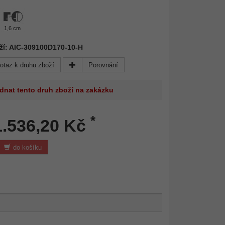
1,6 cm
ží: AIC-309100D170-10-H
otaz k druhu zboží
Porovnání
dnat tento druh zboží na zakázku
*
1.536,20 Kč
do košíku