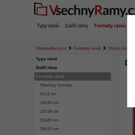
Typy rámů
Další rámy
Formáty rámů
Z
VsechnRamy.cz
Formáty rámů
18x24 cm
Typy rámů
Dře
Další rámy
Formáty rámů
Všechny formáty
9x13 cm
10x15 cm
13x18 cm
15x20 cm
18x18 cm
Zpět