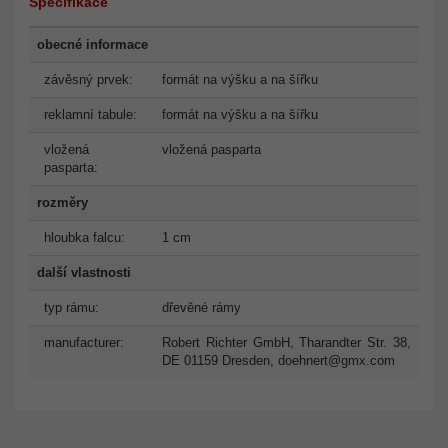
Specifikace
obecné informace
závěsný prvek:
formát na výšku a na šířku
reklamní tabule:
formát na výšku a na šířku
vložená
vložená pasparta
pasparta:
rozměry
hloubka falcu:
1 cm
další vlastnosti
typ rámu:
dřevěné rámy
manufacturer:
Robert Richter GmbH, Tharandter Str. 38,
DE 01159 Dresden,
doehnert@gmx.com