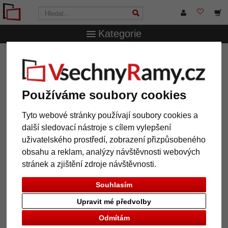
Kategorie
VsechnRamy.cz
Formáty rámů
18x18 cm
Dřevěný
rám Euston
Dřevěný rám Euston
Používáme soubory cookies
Tyto webové stránky používají soubory cookies a
další sledovací nástroje s cílem vylepšení
uživatelského prostředí, zobrazení přizpůsobeného
obsahu a reklam, analýzy návštěvnosti webových
stránek a zjištění zdroje návštěvnosti.
Souhlasím
Upravit mé předvolby
Zpět
Další
Odmítám