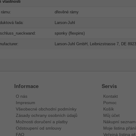
í vlastnosti
 rámu:
dřevěné rámy
duktová řada:
Larson-Juhl
rschluss_rueckwand:
sponky (flexpins)
ufacturer:
Larson-Juhl GmbH, Leibnizstrasse 7, DE 892
Informace
Servis
O nás
Kontakt
Impresum
Pomoc
Všeobecné obchodní podmínky
Košík
Zásady ochrany osobních údajů
Můj účet
Možnosti doručení a platby
Nákupní seznam
Odstoupení od smlouvy
Moje listina přání
FAQ
Veřejná lístina př