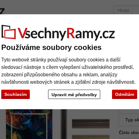
ačky
Rámy na míru
Pasparty
Příslušenství
Časopis
Přepravní náklady 390 Kč
+49 30 235 949 085
Používáme soubory cookies
Dřevěný rám Fenice 3,0 na míru
Tyto webové stránky používají soubory cookies a další
evěný rám Fenice 3,0 na míru
sledovací nástroje s cílem vylepšení uživatelského prostředí,
zobrazení přizpůsobeného obsahu a reklam, analýzy
návštěvnosti webových stránek a zjištění zdroje návštěvnosti.
Souhlasím
Odmítám
Upravit mé předvolby
barva:
Typ sk
Číslo zbo
Další