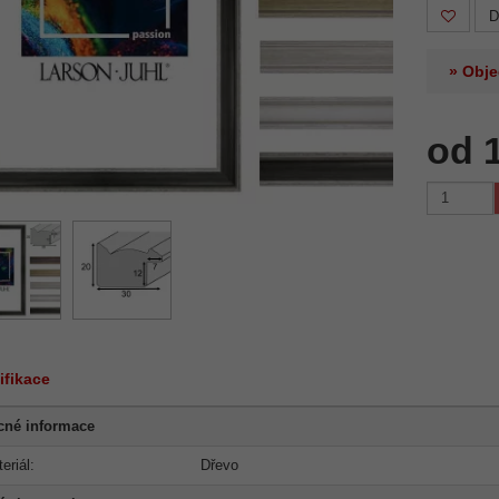
D
» Obje
od 
ifikace
cné informace
eriál:
Dřevo