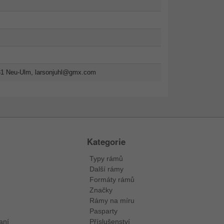
31 Neu-Ulm,
larsonjuhl@gmx.com
Kategorie
Typy rámů
Další rámy
Formáty rámů
Značky
Rámy na míru
Pasparty
aní
Příslušenství