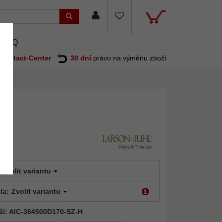
FAQ
Contact-Center
30 dní
právo na výměnu zboží
Zvolit variantu
la:
Zvolit variantu
ží: AIC-364500D170-SZ-H