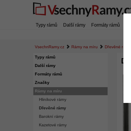
Typy rámů
Další rámy
Formáty rámů
Zn
VsechnRamy.cz
Rámy na míru
Dřevěné rámy
Typy rámů
Dř
Další rámy
Formáty rámů
Značky
Rámy na míru
Hliníkové rámy
Dřevěné rámy
Barokní rámy
Kazetové rámy
Zpět