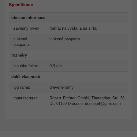
Specifikace
obecné informace
závěsný prvek:
formát na výšku a na šířku
vložená
vložená pasparta
pasparta:
rozměry
hloubka falcu:
0,9 cm
další vlastnosti
typ rámu:
dřevěné rámy
manufacturer:
Robert Richter GmbH, Tharandter Str. 38,
DE 01159 Dresden,
doehnert@gmx.com