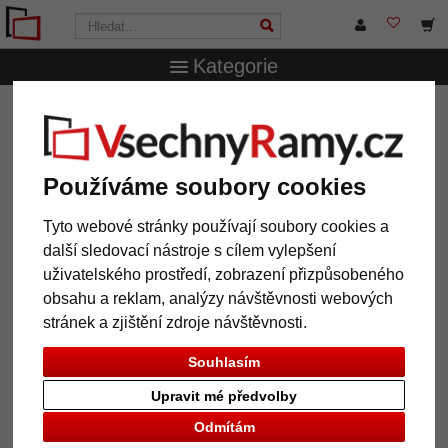
Kategorie
VsechnRamy.cz
Rámy na míru
Dřevěné rámy
Dřevěný rám High Barnet na míru
Dřevěný rám High Barnet na míru
Používáme soubory cookies
Tyto webové stránky používají soubory cookies a
další sledovací nástroje s cílem vylepšení
uživatelského prostředí, zobrazení přizpůsobeného
obsahu a reklam, analýzy návštěvnosti webových
stránek a zjištění zdroje návštěvnosti.
Souhlasím
Upravit mé předvolby
Zpět
Další
Odmítám