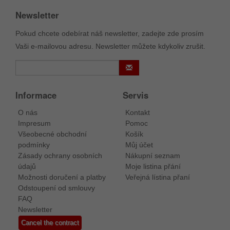
Newsletter
Pokud chcete odebírat náš newsletter, zadejte zde prosím
Vaši e-mailovou adresu. Newsletter můžete kdykoliv zrušit.
Informace
Servis
O nás
Kontakt
Impresum
Pomoc
Všeobecné obchodní
Košík
podmínky
Můj účet
Zásady ochrany osobních
Nákupní seznam
údajů
Moje listina přání
Možnosti doručení a platby
Veřejná lístina přaní
Odstoupení od smlouvy
FAQ
Newsletter
Cancel the contract