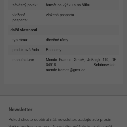
závěsný prvek:
formát na výšku a na šířku
vložená
vložená pasparta
pasparta:
další vlastnosti
typ rámu:
dřevěné rámy
produktová řada:
Economy
manufacturer:
Mende Frames GmbH, Jeßnigk 119, DE
04916 Schönewalde,
mende.frames@gmx.de
Newsletter
Pokud chcete odebírat náš newsletter, zadejte zde prosím
Vaši e-mailovou adresu. Newsletter můžete kdykoliv zrušit.