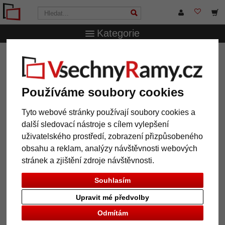
Kategorie
VsechnRamy.cz
Typy rámů
Dřevěné rámy
Dřevěný
rám Karuru na míru
Dřevěný rám Karuru na míru
Používáme soubory cookies
Tyto webové stránky používají soubory cookies a
další sledovací nástroje s cílem vylepšení
uživatelského prostředí, zobrazení přizpůsobeného
obsahu a reklam, analýzy návštěvnosti webových
stránek a zjištění zdroje návštěvnosti.
Souhlasím
Upravit mé předvolby
Zpět
Další
Odmítám