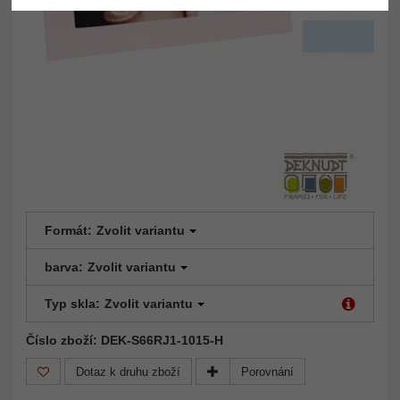
Formát:
Zvolit variantu
barva:
Zvolit variantu
Typ skla:
Zvolit variantu
Číslo zboží: DEK-S66RJ1-1015-H
Dotaz k druhu zboží
Porovnání