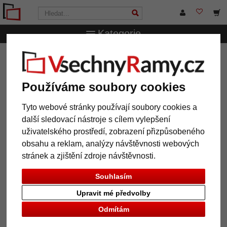
Kategorie
VsechnRamy.cz
Formáty rámů
13x18 cm
Dřevěný
rám Lina
Používáme soubory cookies
Dřevěný rám Lina
Tyto webové stránky používají soubory cookies a
další sledovací nástroje s cílem vylepšení
uživatelského prostředí, zobrazení přizpůsobeného
obsahu a reklam, analýzy návštěvnosti webových
stránek a zjištění zdroje návštěvnosti.
Souhlasím
Upravit mé předvolby
Odmítám