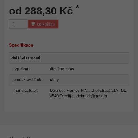
*
od 288,30 Kč
do košíku
Specifikace
další vlastnosti
typ rámu:
dřevěné rámy
produktová řada:
rámy
manufacturer:
Deknudt Frames N.V., Breestraat 31A, BE
8540 Deerlijk ,
deknudt@gmx.eu