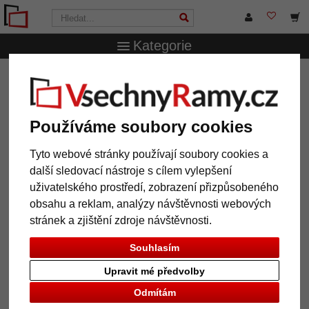
Kategorie
VsechnRamy.cz
Formáty rámů
Všechny formáty
Dřevěný rám Macmac na míru
Dřevěný rám Macmac na míru
Používáme soubory cookies
Tyto webové stránky používají soubory cookies a
další sledovací nástroje s cílem vylepšení
uživatelského prostředí, zobrazení přizpůsobeného
obsahu a reklam, analýzy návštěvnosti webových
stránek a zjištění zdroje návštěvnosti.
Souhlasím
Upravit mé předvolby
Zpět
Další
Odmítám