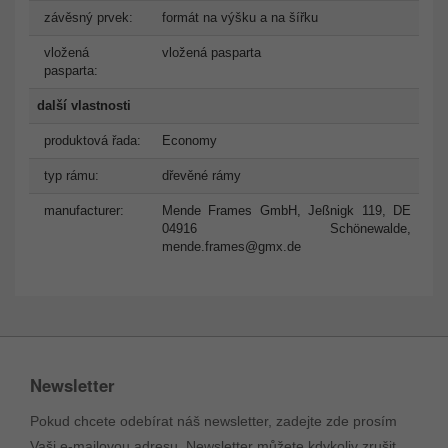
závěsný prvek:
formát na výšku a na šířku
vložená
vložená pasparta
pasparta:
další vlastnosti
produktová řada:
Economy
typ rámu:
dřevěné rámy
manufacturer:
Mende Frames GmbH, Jeßnigk 119, DE
04916 Schönewalde,
mende.frames@gmx.de
Newsletter
Pokud chcete odebírat náš newsletter, zadejte zde prosím
Vaši e-mailovou adresu. Newsletter můžete kdykoliv zrušit.