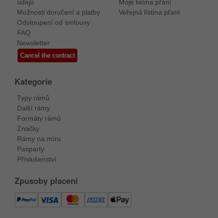
údajů
Moje listina přání
Možnosti doručení a platby
Veřejná lístina přaní
Odstoupení od smlouvy
FAQ
Newsletter
Cancel the contract
Kategorie
Typy rámů
Další rámy
Formáty rámů
Značky
Rámy na míru
Pasparty
Příslušenství
Zpusoby placení