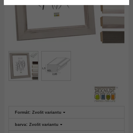
Formát:
Zvolit variantu
barva:
Zvolit variantu