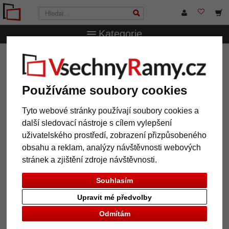
Kategorie
VsechnRamy.cz
Formáty rámů
30x45 cm
Dřevěný
rám Manon
Dřevěný rám Manon
Používáme soubory cookies
Tyto webové stránky používají soubory cookies a
další sledovací nástroje s cílem vylepšení
uživatelského prostředí, zobrazení přizpůsobeného
obsahu a reklam, analýzy návštěvnosti webových
stránek a zjištění zdroje návštěvnosti.
Souhlasím
Upravit mé předvolby
Odmítám
Zpět
Další