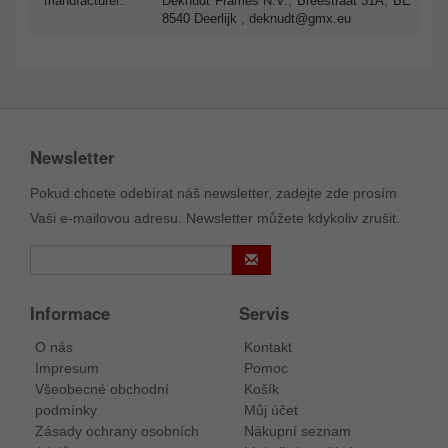
manufacturer:
Deknudt Frames N.V., Breestraat 31A, BE
8540 Deerlijk ,
deknudt@gmx.eu
Newsletter
Pokud chcete odebírat náš newsletter, zadejte zde prosím
Vaši e-mailovou adresu. Newsletter můžete kdykoliv zrušit.
Informace
Servis
O nás
Kontakt
Impresum
Pomoc
Všeobecné obchodní
Košík
podmínky
Můj účet
Zásady ochrany osobních
Nákupní seznam