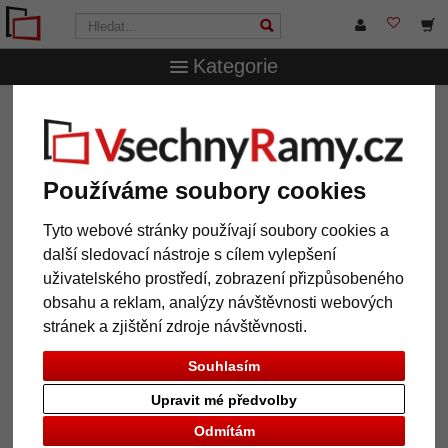
Kategorie
VsechnRamy.cz
Formáty rámů
Všechny formáty
Dřevěný rám Metalia 45
Dřevěný rám Metalia 45
Používáme soubory cookies
Tyto webové stránky používají soubory cookies a
další sledovací nástroje s cílem vylepšení
uživatelského prostředí, zobrazení přizpůsobeného
obsahu a reklam, analýzy návštěvnosti webových
stránek a zjištění zdroje návštěvnosti.
Souhlasím
Upravit mé předvolby
Zpět
Další
Odmítám