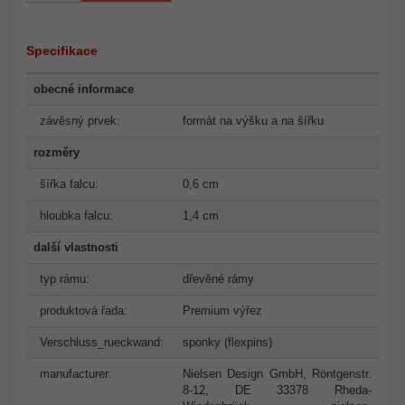
Specifikace
obecné informace
závěsný prvek:
formát na výšku a na šířku
rozměry
šířka falcu:
0,6 cm
hloubka falcu:
1,4 cm
další vlastnosti
typ rámu:
dřevěné rámy
produktová řada:
Premium výřez
Verschluss_rueckwand:
sponky (flexpins)
manufacturer:
Nielsen Design GmbH, Röntgenstr.
8-12, DE 33378 Rheda-