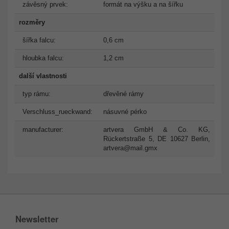
závěsný prvek:
formát na výšku a na šířku
rozměry
šířka falcu:
0,6 cm
hloubka falcu:
1,2 cm
další vlastnosti
typ rámu:
dřevěné rámy
Verschluss_rueckwand:
násuvné pérko
manufacturer:
artvera GmbH & Co. KG,
Rückertstraße 5, DE 10627 Berlin,
artvera@mail.gmx
Newsletter