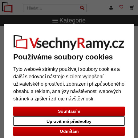
Kategorie
VsechnRamy.cz
Typy rámů
Dřevěné rámy
Dřevěný
rám Périgueux vyrobený na míru
Dřevěný rám Périgueux vyrobený
Používáme soubory cookies
na míru
Tyto webové stránky používají soubory cookies a
další sledovací nástroje s cílem vylepšení
uživatelského prostředí, zobrazení přizpůsobeného
obsahu a reklam, analýzy návštěvnosti webových
stránek a zjištění zdroje návštěvnosti.
Souhlasím
Upravit mé předvolby
Odmítám
Zpět
Další