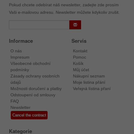
Pokud chcete odebírat náš newsletter, zadejte zde prosím
Vaši e-mailovou adresu. Newsletter můžete kdykoliv zrušit.
Informace
Servis
O nás
Kontakt
Impresum
Pomoc
Všeobecné obchodní
Košík
podmínky
Můj účet
Zásady ochrany osobních
Nákupní seznam
údajů
Moje listina přání
Možnosti doručení a platby
Veřejná lístina přaní
Odstoupení od smlouvy
FAQ
Newsletter
Cancel the contract
Kategorie