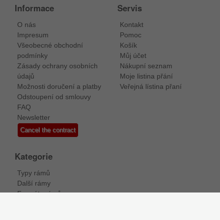
Informace
Servis
O nás
Kontakt
Impresum
Pomoc
Všeobecné obchodní
Košík
podmínky
Můj účet
Zásady ochrany osobních
Nákupní seznam
údajů
Moje listina přání
Možnosti doručení a platby
Veřejná lístina přaní
Odstoupení od smlouvy
FAQ
Newsletter
Cancel the contract
Kategorie
Typy rámů
Další rámy
Formáty rámů
Značky
Rámy na míru