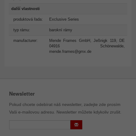
další vlastnosti
produktová řada:
Exclusive Series
typ rámu:
barokní rámy
manufacturer:
Mende Frames GmbH, Jeßnigk 119, DE
04916 Schönewalde,
mende.frames@gmx.de
Newsletter
Pokud chcete odebírat náš newsletter, zadejte zde prosím
Vaši e-mailovou adresu. Newsletter můžete kdykoliv zrušit.