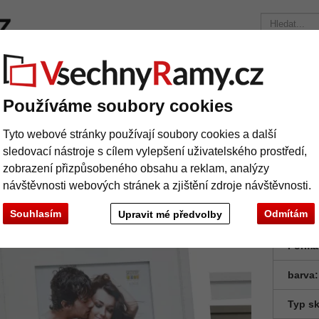
načky
Rámy na míru
Pasparty
Příslušenství
Časopis
Přepravní náklady 390 Kč
+49 30 235 949 085
Používáme soubory cookies
rám Ramillies s dřevěnou paspartou
Tyto webové stránky používají soubory cookies a další
evěný rám Ramillies s dřevěnou paspar
sledovací nástroje s cílem vylepšení uživatelského prostředí,
zobrazení přizpůsobeného obsahu a reklam, analýzy
návštěvnosti webových stránek a zjištění zdroje návštěvnosti.
Souhlasím
Odmítám
Upravit mé předvolby
Formá
barva:
Typ sk