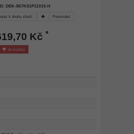
oží: DEK-S67KS1P11015-H
otaz k druhu zboží
Porovnání
*
619,70 Kč
do košíku