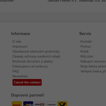
ufacturer:
Deknudt Frames N.V., Breestraat 31A, BE 
Informace
Servis
O nás
Kontakt
Impresum
Pomoc
Všeobecné obchodní podmínky
Košík
Zásady ochrany osobních údajů
Můj účet
Možnosti doručení a platby
Nákupní seznam
Odstoupení od smlouvy
Moje listina přání
FAQ
Veřejná lístina př
Newsletter
Cancel the contract
Dopravní partneři