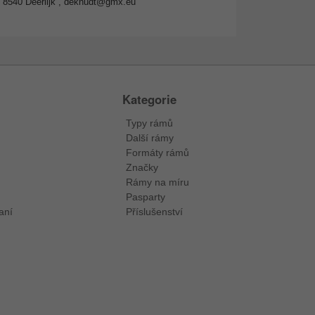
8540 Deerlijk ,
deknudt@gmx.eu
Kategorie
Typy rámů
Další rámy
Formáty rámů
Značky
Rámy na míru
Pasparty
aní
Příslušenství