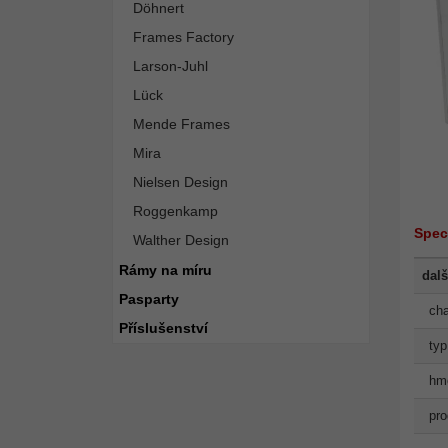
Döhnert
Frames Factory
Larson-Juhl
Lück
Mende Frames
Mira
Nielsen Design
Roggenkamp
Spec
Walther Design
Rámy na míru
dalš
Pasparty
cha
Příslušenství
typ
hmo
pro