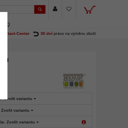
FAQ
Contact-Center
30 dní
právo na výměnu zboží
tou
t:
Zvolit variantu
Zvolit variantu
la:
Zvolit variantu