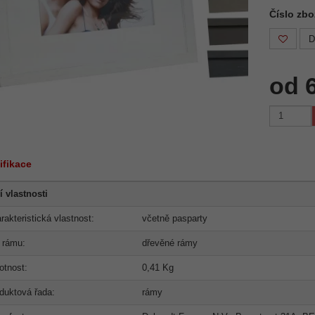
Číslo zb
D
od 
ifikace
í vlastnosti
rakteristická vlastnost:
včetně pasparty
 rámu:
dřevěné rámy
tnost:
0,41 Kg
duktová řada:
rámy