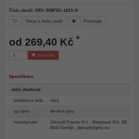
Číslo zboží: DEK-S68FD1-1015-H
Dotaz k druhu zboží
Porovnání
*
od 269,40 Kč
do košíku
Specifikace
další vlastnosti
produktová řada:
rámy
typ rámu:
dřevěné rámy
manufacturer:
Deknudt Frames N.V., Breestraat 31A, BE
8540 Deerlijk ,
deknudt@gmx.eu