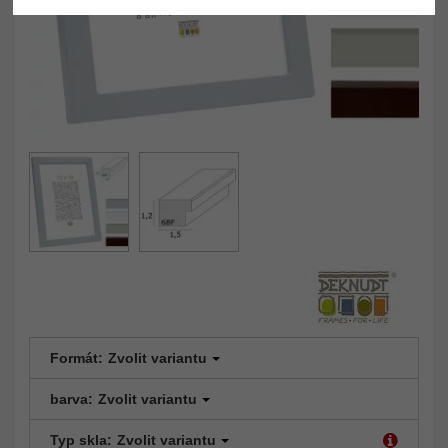
Formát:
Zvolit variantu
barva:
Zvolit variantu
Typ skla:
Zvolit variantu