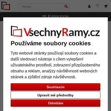
Kategorie
VsechnRamy.cz
Značky
Deknudt
Dřevěný rám Ruben
Dřevěný rám Ruben
Používáme soubory cookies
Tyto webové stránky používají soubory cookies a
další sledovací nástroje s cílem vylepšení
uživatelského prostředí, zobrazení přizpůsobeného
obsahu a reklam, analýzy návštěvnosti webových
stránek a zjištění zdroje návštěvnosti.
Souhlasím
Upravit mé předvolby
Zpět
Další
Odmítám