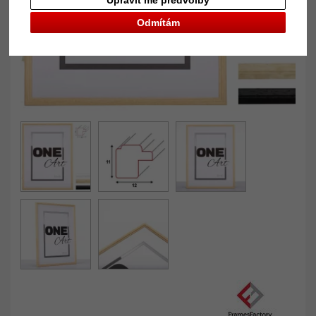
Upravit mé předvolby
Odmítám