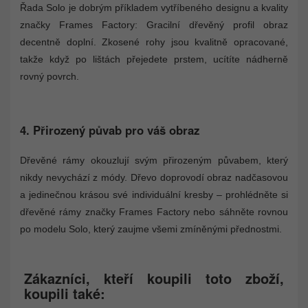
Řada Solo je dobrým příkladem vytříbeného designu a kvality
značky Frames Factory: Gracilní dřevěný profil obraz
decentně doplní. Zkosené rohy jsou kvalitně opracované,
takže když po lištách přejedete prstem, ucítíte nádherně
rovný povrch.
4. Přirozený půvab pro váš obraz
Dřevěné rámy okouzlují svým přirozeným půvabem, který
nikdy nevychází z módy. Dřevo doprovodí obraz nadčasovou
a jedinečnou krásou své individuální kresby – prohlédněte si
dřevěné rámy značky Frames Factory nebo sáhněte rovnou
po modelu Solo, který zaujme všemi zmíněnými přednostmi.
Zákazníci, kteří koupili toto zboží,
koupili také: