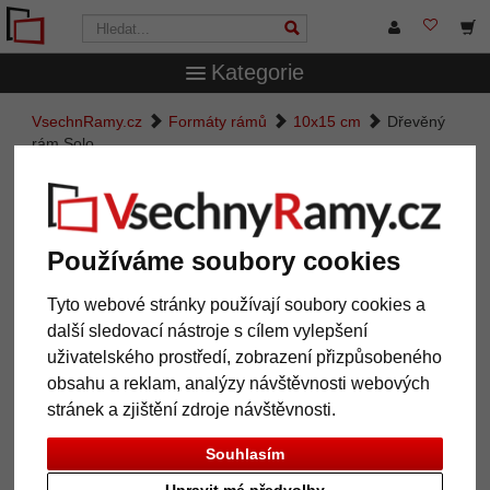
Kategorie
VsechnRamy.cz
Formáty rámů
10x15 cm
Dřevěný
rám Solo
Dřevěný rám Solo
Používáme soubory cookies
Tyto webové stránky používají soubory cookies a
další sledovací nástroje s cílem vylepšení
uživatelského prostředí, zobrazení přizpůsobeného
obsahu a reklam, analýzy návštěvnosti webových
stránek a zjištění zdroje návštěvnosti.
Souhlasím
Zpět
Další