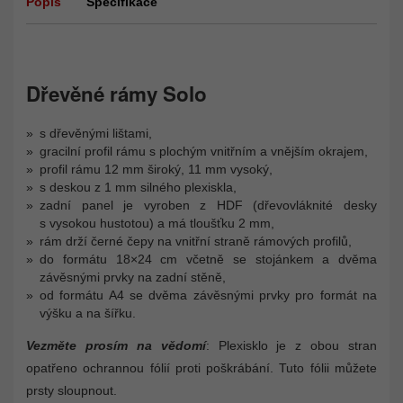
Popis
Specifikace
Dřevěné rámy Solo
s dřevěnými lištami,
gracilní profil rámu s plochým vnitřním a vnějším okrajem,
profil rámu 12 mm široký, 11 mm vysoký,
s deskou z 1 mm silného plexiskla,
zadní panel je vyroben z HDF (dřevovláknité desky
s vysokou hustotou) a má tloušťku 2 mm,
rám drží černé čepy na vnitřní straně rámových profilů,
do formátu 18×24 cm včetně se stojánkem a dvěma
závěsnými prvky na zadní stěně,
od formátu A4 se dvěma závěsnými prvky pro formát na
výšku a na šířku.
Vezměte prosím na vědomí
: Plexisklo je z obou stran
opatřeno ochrannou fólií proti poškrábání. Tuto fólii můžete
prsty sloupnout.