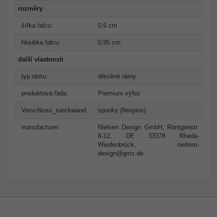
rozměry
šířka falcu:
0,6 cm
hloubka falcu:
0,95 cm
další vlastnosti
typ rámu:
dřevěné rámy
produktová řada:
Premium výřez
Verschluss_rueckwand:
sponky (flexpins)
manufacturer:
Nielsen Design GmbH, Röntgenstr.
8-12, DE 33378 Rheda-
Wiedenbrück,
nielsen-
design@gmx.de