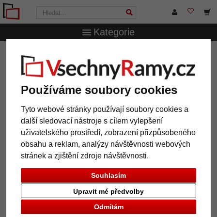
Kategorie
VsechnRamy.cz
Typy rámů
Dřevěné rámy
Dřevěný
rám Sun 35 na míru
Dřevěný rám Sun 35 na míru
Používáme soubory cookies
Tyto webové stránky používají soubory cookies a
další sledovací nástroje s cílem vylepšení
uživatelského prostředí, zobrazení přizpůsobeného
obsahu a reklam, analýzy návštěvnosti webových
stránek a zjištění zdroje návštěvnosti.
Souhlasím
Upravit mé předvolby
Zpět
Další
Odmítám