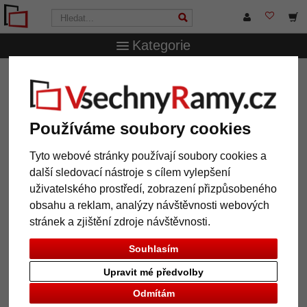
Kategorie
VsechnRamy.cz
Typy rámů
Dřevěné rámy
Dřevěný
rám TOUCHWOOD ART 10
Dřevěný rám TOUCHWOOD ART
Používáme soubory cookies
10
Tyto webové stránky používají soubory cookies a
další sledovací nástroje s cílem vylepšení
uživatelského prostředí, zobrazení přizpůsobeného
obsahu a reklam, analýzy návštěvnosti webových
stránek a zjištění zdroje návštěvnosti.
Souhlasím
Upravit mé předvolby
Odmítám
Zpět
Další