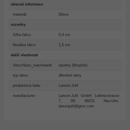
obecné informace
materiál:
Dřevo
rozměry
šířka falcu:
0,4 cm
hloubka falcu:
1,5 cm
další vlastnosti
Verschluss_rueckwand:
sponky (flexpins)
typ rámu:
dřevěné rámy
produktová řada:
Larson-Juhl
manufacturer:
Larson-Juhl GmbH, Leibnizstrasse
7, DE 89231 Neu-Ulm,
larsonjuhl@gmx.com