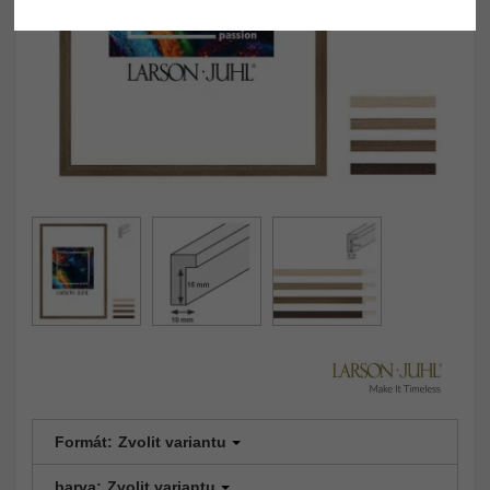
Formát:
Zvolit variantu
barva:
Zvolit variantu