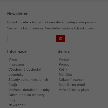
Newsletter
Pokud chcete odebírat náš newsletter, zadejte zde prosím
Vaši e-mailovou adresu. Newsletter můžete kdykoliv zrušit.
Informace
Servis
O nás
Kontakt
Impresum
Pomoc
Všeobecné obchodní
Košík
podmínky
Můj účet
Zásady ochrany osobních
Nákupní seznam
údajů
Moje listina přání
Možnosti doručení a platby
Veřejná lístina přaní
Odstoupení od smlouvy
FAQ
Newsletter