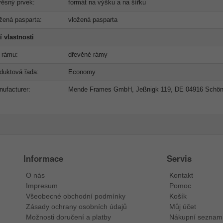
ěsný prvek:
formát na výšku a na šířku
žená pasparta:
vložená pasparta
í vlastnosti
 rámu:
dřevěné rámy
duktová řada:
Economy
ufacturer:
Mende Frames GmbH, Jeßnigk 119, DE 04916 Schö
Informace
Servis
O nás
Kontakt
Impresum
Pomoc
Všeobecné obchodní podmínky
Košík
Zásady ochrany osobních údajů
Můj účet
Možnosti doručení a platby
Nákupní seznam