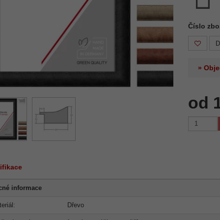
Číslo zb
D
» Obje
od 
ifikace
cné informace
eriál:
Dřevo