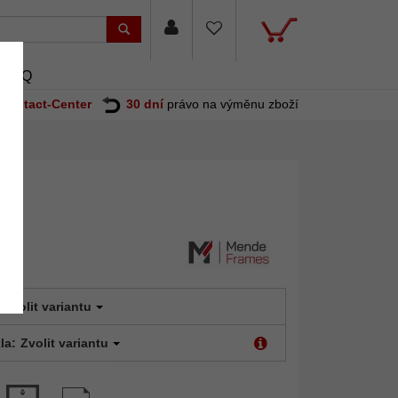
FAQ
Contact-Center
30 dní
právo na výměnu zboží
Zvolit variantu
la:
Zvolit variantu