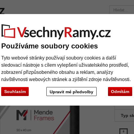
ačky
Rámy na míru
Pasparty
Příslušenství
Časopis
Přepravní náklady 390 Kč
+49 30 235 949 085
Používáme soubory cookies
Dřevěný rám Tinkisso na míru
Tyto webové stránky používají soubory cookies a další
evěný rám Tinkisso na míru
sledovací nástroje s cílem vylepšení uživatelského prostředí,
zobrazení přizpůsobeného obsahu a reklam, analýzy
návštěvnosti webových stránek a zjištění zdroje návštěvnosti.
Souhlasím
Odmítám
Upravit mé předvolby
barva:
Typ sk
Další