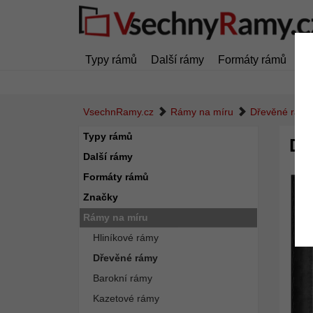
Typy rámů
Další rámy
Formáty rámů
Zn
VsechnRamy.cz
Rámy na míru
Dřevěné rámy
Typy rámů
Dř
Další rámy
Formáty rámů
Značky
Rámy na míru
Hliníkové rámy
Dřevěné rámy
Barokní rámy
Kazetové rámy
Zpět