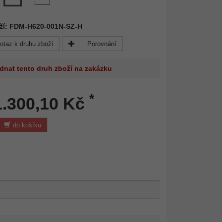
oží: FDM-H620-001N-SZ-H
otaz k druhu zboží
Porovnání
dnat tento druh zboží na zakázku
*
1.300,10 Kč
do košíku