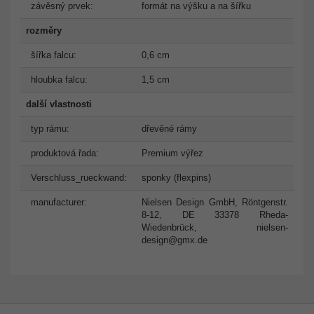
závěsný prvek:
formát na výšku a na šířku
rozměry
šířka falcu:
0,6 cm
hloubka falcu:
1,5 cm
další vlastnosti
typ rámu:
dřevěné rámy
produktová řada:
Premium výřez
Verschluss_rueckwand:
sponky (flexpins)
manufacturer:
Nielsen Design GmbH, Röntgenstr.
8-12, DE 33378 Rheda-
Wiedenbrück,
nielsen-
design@gmx.de