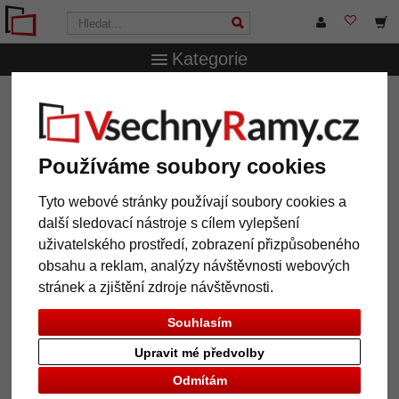
Kategorie
VsechnRamy.cz
Značky
Nielsen Design
Dřevěný rám
Whitewoods 26 na míru
Dřevěný rám Whitewoods 26 na
Používáme soubory cookies
míru
Tyto webové stránky používají soubory cookies a
další sledovací nástroje s cílem vylepšení
uživatelského prostředí, zobrazení přizpůsobeného
obsahu a reklam, analýzy návštěvnosti webových
stránek a zjištění zdroje návštěvnosti.
Souhlasím
Upravit mé předvolby
Odmítám
Zpět
Další