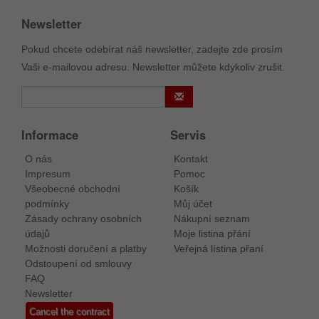
Newsletter
Pokud chcete odebírat náš newsletter, zadejte zde prosím
Vaši e-mailovou adresu. Newsletter můžete kdykoliv zrušit.
Informace
Servis
O nás
Kontakt
Impresum
Pomoc
Všeobecné obchodní
Košík
podmínky
Můj účet
Zásady ochrany osobních
Nákupní seznam
údajů
Moje listina přání
Možnosti doručení a platby
Veřejná lístina přaní
Odstoupení od smlouvy
FAQ
Newsletter
Cancel the contract