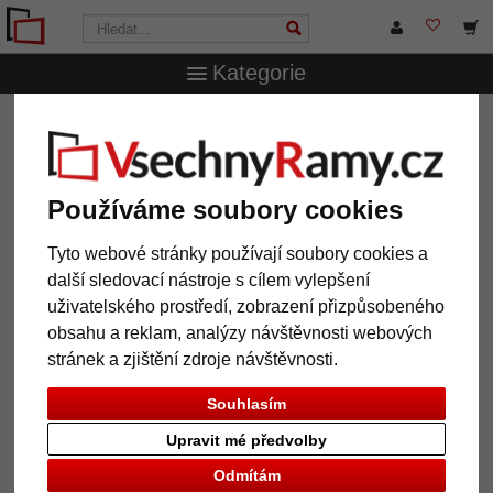
Kategorie
VsechnRamy.cz
Formáty rámů
Všechny formáty
Dřevěný rám na věnování - DIN A4
Dřevěný rám na věnování - DIN A4
Používáme soubory cookies
Tyto webové stránky používají soubory cookies a
další sledovací nástroje s cílem vylepšení
uživatelského prostředí, zobrazení přizpůsobeného
obsahu a reklam, analýzy návštěvnosti webových
stránek a zjištění zdroje návštěvnosti.
Souhlasím
Upravit mé předvolby
Zpět
Další
Odmítám