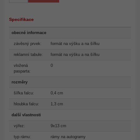
Specifikace
obecné informace
závěsný prvek:
formát na výšku a na šířku
reklamní tabule:
formát na výšku a na šířku
vložená
0
pasparta:
rozměry
šířka falcu:
0,4 cm
hloubka falcu:
1,3 cm
další vlastnosti
výřez:
9x13 cm
typ rámu:
rámy na autogramy