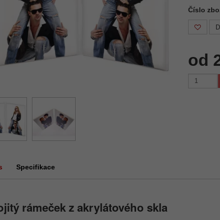
Číslo zb
D
od 
s
Specifikace
jitý rámeček z akrylátového skla