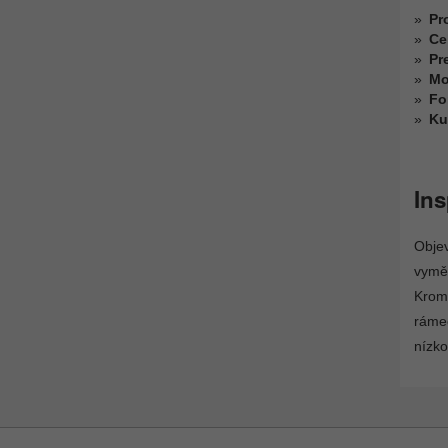
Pr
Ce
Pr
Mo
Fo
Ku
Ins
Objev
vyměn
Kromě
rámeč
nízko