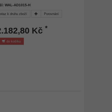
oží: WAL-AD1015-H
otaz k druhu zboží
Porovnání
*
2.182,80 Kč
do košíku