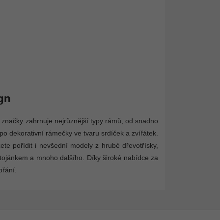
gn
 značky zahrnuje nejrůznější typy rámů, od snadno
o dekorativní rámečky ve tvaru srdíček a zvířátek.
ete pořídit i nevšední modely z hrubé dřevotřísky,
tojánkem a mnoho dalšího. Díky široké nabídce za
přání.