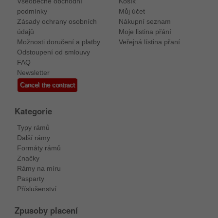
Všeobecné obchodní
Košík
podmínky
Můj účet
Zásady ochrany osobních
Nákupní seznam
údajů
Moje listina přání
Možnosti doručení a platby
Veřejná lístina přaní
Odstoupení od smlouvy
FAQ
Newsletter
Cancel the contract
Kategorie
Typy rámů
Další rámy
Formáty rámů
Značky
Rámy na míru
Pasparty
Příslušenství
Zpusoby placení