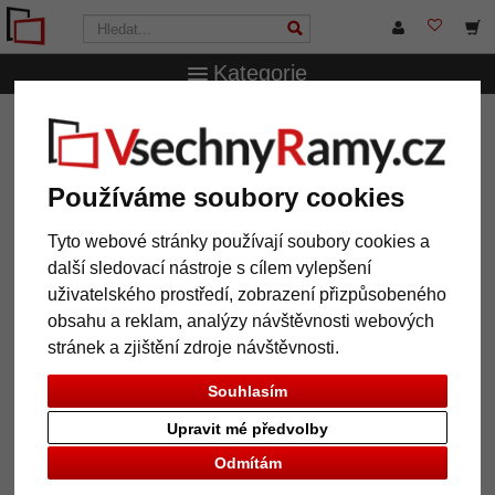
Kategorie
VsechnRamy.cz
Formáty rámů
Všechny formáty
Fotorámeček Lucas na 2 fotografie na výšku
Fotorámeček Lucas na 2
Používáme soubory cookies
fotografie na výšku
Tyto webové stránky používají soubory cookies a
další sledovací nástroje s cílem vylepšení
uživatelského prostředí, zobrazení přizpůsobeného
obsahu a reklam, analýzy návštěvnosti webových
stránek a zjištění zdroje návštěvnosti.
Souhlasím
Upravit mé předvolby
Odmítám
Zpět
Další