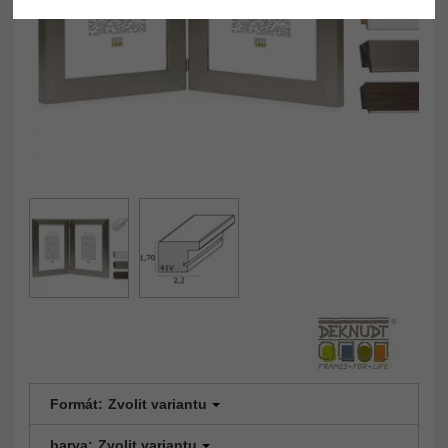
Formát:
Zvolit variantu
barva:
Zvolit variantu