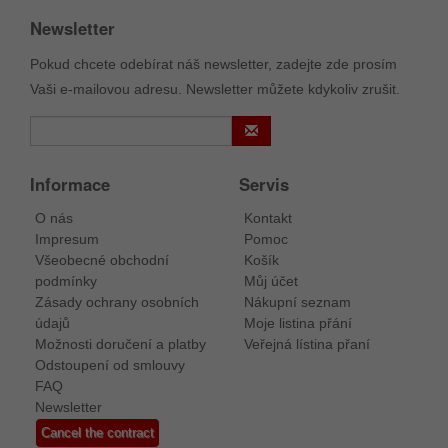
Newsletter
Pokud chcete odebírat náš newsletter, zadejte zde prosím
Vaši e-mailovou adresu. Newsletter můžete kdykoliv zrušit.
Informace
Servis
O nás
Kontakt
Impresum
Pomoc
Všeobecné obchodní
Košík
podmínky
Můj účet
Zásady ochrany osobních
Nákupní seznam
údajů
Moje listina přání
Možnosti doručení a platby
Veřejná lístina přaní
Odstoupení od smlouvy
FAQ
Newsletter
Cancel the contract