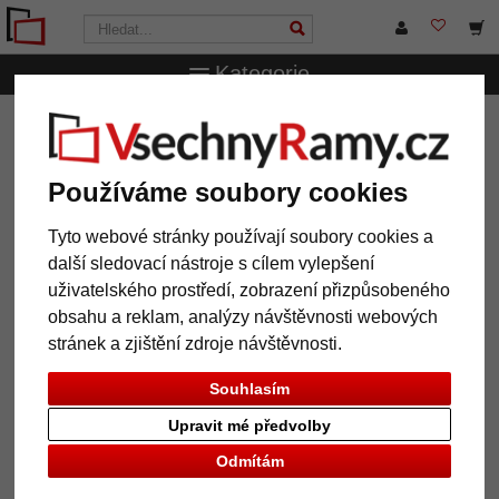
Kategorie
VsechnRamy.cz
Formáty rámů
13x18 cm
Fotorámeček s hloubkovým efektem
Používáme soubory cookies
Fotorámeček s hloubkovým
efektem
Tyto webové stránky používají soubory cookies a
další sledovací nástroje s cílem vylepšení
uživatelského prostředí, zobrazení přizpůsobeného
obsahu a reklam, analýzy návštěvnosti webových
stránek a zjištění zdroje návštěvnosti.
Souhlasím
Upravit mé předvolby
Odmítám