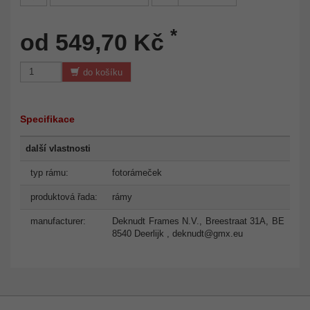
*
od 549,70 Kč
do košíku
Specifikace
další vlastnosti
typ rámu:
fotorámeček
produktová řada:
rámy
manufacturer:
Deknudt Frames N.V., Breestraat 31A, BE
8540 Deerlijk ,
deknudt@gmx.eu