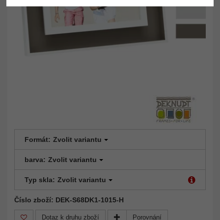
Formát:
Zvolit variantu
barva:
Zvolit variantu
Typ skla:
Zvolit variantu
Číslo zboží: DEK-S68DK1-1015-H
Dotaz k druhu zboží
Porovnání