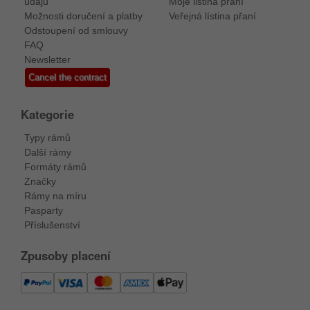
údajů
Moje listina přání
Možnosti doručení a platby
Veřejná lístina přaní
Odstoupení od smlouvy
FAQ
Newsletter
Cancel the contract
Kategorie
Typy rámů
Další rámy
Formáty rámů
Značky
Rámy na míru
Pasparty
Příslušenství
Zpusoby placení