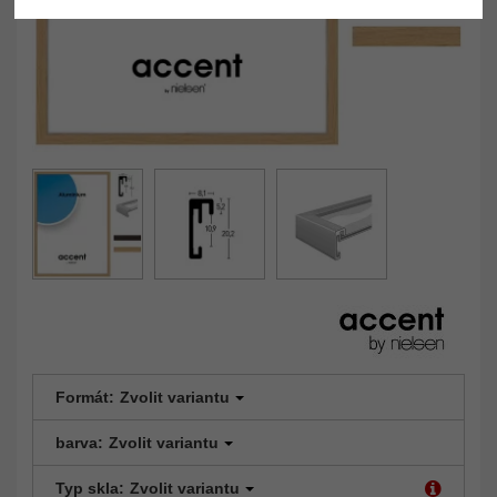
Formát:
Zvolit variantu
barva:
Zvolit variantu
Typ skla:
Zvolit variantu