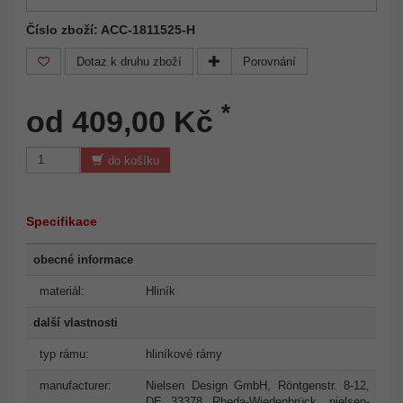
Číslo zboží: ACC-1811525-H
Dotaz k druhu zboží
Porovnání
*
od 409,00 Kč
do košíku
Specifikace
obecné informace
materiál:
Hliník
další vlastnosti
typ rámu:
hliníkové rámy
manufacturer:
Nielsen Design GmbH, Röntgenstr. 8-12,
DE 33378 Rheda-Wiedenbrück,
nielsen-