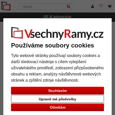
Kategorie
VsechnRamy.cz
Značky
accent
Hliníkový rám Duo
Hliníkový rám Duo
Používáme soubory cookies
Tyto webové stránky používají soubory cookies a
další sledovací nástroje s cílem vylepšení
uživatelského prostředí, zobrazení přizpůsobeného
obsahu a reklam, analýzy návštěvnosti webových
stránek a zjištění zdroje návštěvnosti.
Souhlasím
Upravit mé předvolby
Zpět
Další
Odmítám