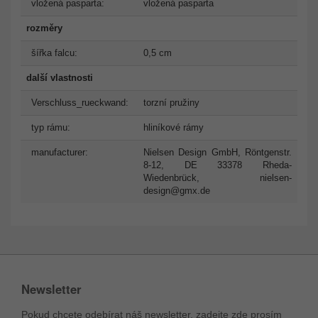
vložená pasparta:
vložená pasparta
rozměry
šířka falcu:
0,5 cm
další vlastnosti
Verschluss_rueckwand:
torzní pružiny
typ rámu:
hliníkové rámy
manufacturer:
Nielsen Design GmbH, Röntgenstr.
8-12, DE 33378 Rheda-
Wiedenbrück,
nielsen-
design@gmx.de
Newsletter
Pokud chcete odebírat náš newsletter, zadejte zde prosím