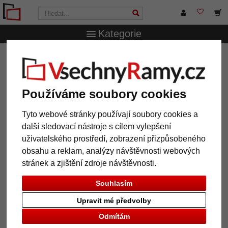
Kategorie
VsechnRamy.cz
Formáty rámů
Všechny formáty
Hliníkový rám Largo
Hliníkový rám Largo
Používáme soubory cookies
Tyto webové stránky používají soubory cookies a
další sledovací nástroje s cílem vylepšení
uživatelského prostředí, zobrazení přizpůsobeného
obsahu a reklam, analýzy návštěvnosti webových
stránek a zjištění zdroje návštěvnosti.
Souhlasím
Upravit mé předvolby
Zpět
Další
Odmítám