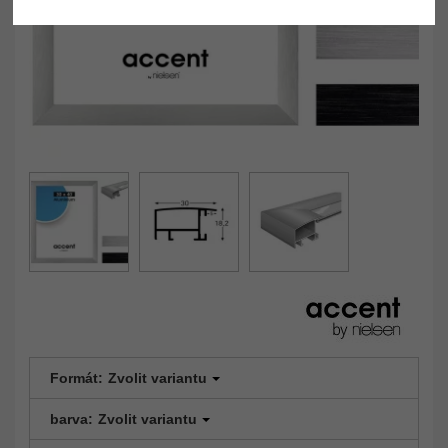
Formát:
Zvolit variantu
barva:
Zvolit variantu