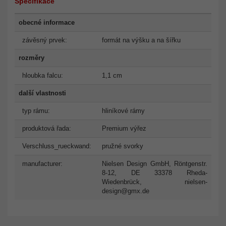
Specifikace
obecné informace
závěsný prvek:
formát na výšku a na šířku
rozměry
hloubka falcu:
1,1 cm
další vlastnosti
typ rámu:
hliníkové rámy
produktová řada:
Premium výřez
Verschluss_rueckwand:
pružné svorky
manufacturer:
Nielsen Design GmbH, Röntgenstr.
8-12, DE 33378 Rheda-
Wiedenbrück,
nielsen-
design@gmx.de