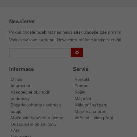
Newsletter
Pokud chcete odebírat náš newsletter, zadejte zde prosím
Vaši e-mailovou adresu. Newsletter můžete kdykoliv zrušit.
Informace
Servis
O nás
Kontakt
Impresum
Pomoc
Všeobecné obchodní
Košík
podmínky
Můj účet
Zásady ochrany osobních
Nákupní seznam
údajů
Moje listina přání
Možnosti doručení a platby
Veřejná lístina přaní
Odstoupení od smlouvy
FAQ
Newsletter