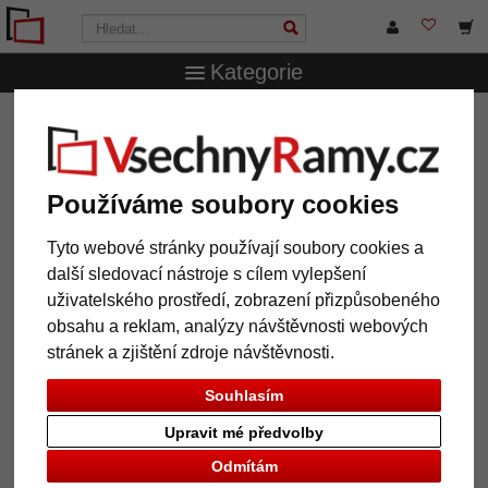
Kategorie
VsechnRamy.cz
Formáty rámů
21x29,7 cm (A4)
Hliníkový rám s profilem 217
Hliníkový rám s profilem 217
Používáme soubory cookies
Tyto webové stránky používají soubory cookies a
další sledovací nástroje s cílem vylepšení
uživatelského prostředí, zobrazení přizpůsobeného
obsahu a reklam, analýzy návštěvnosti webových
stránek a zjištění zdroje návštěvnosti.
Souhlasím
Upravit mé předvolby
Zpět
Další
Odmítám