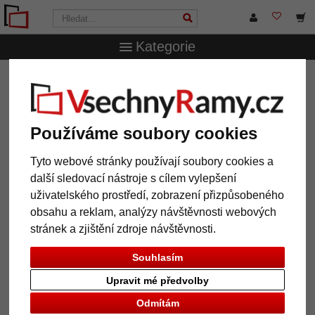
Kategorie
VsechnRamy.cz
Rámy na míru
Hliníkové rámy
Hliníkový rám s profilem 225 na míru
Hliníkový rám s profilem 225 na
Používáme soubory cookies
míru
Tyto webové stránky používají soubory cookies a
další sledovací nástroje s cílem vylepšení
uživatelského prostředí, zobrazení přizpůsobeného
obsahu a reklam, analýzy návštěvnosti webových
stránek a zjištění zdroje návštěvnosti.
Souhlasím
Upravit mé předvolby
Odmítám
Zpět
Další