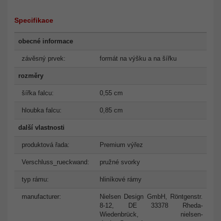
Specifikace
obecné informace
závěsný prvek:
formát na výšku a na šířku
rozměry
šířka falcu:
0,55 cm
hloubka falcu:
0,85 cm
další vlastnosti
produktová řada:
Premium výřez
Verschluss_rueckwand:
pružné svorky
typ rámu:
hliníkové rámy
manufacturer:
Nielsen Design GmbH, Röntgenstr.
8-12, DE 33378 Rheda-
Wiedenbrück,
nielsen-