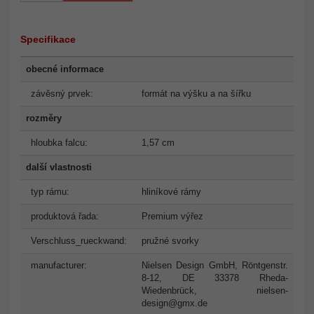
Specifikace
obecné informace
závěsný prvek:
formát na výšku a na šířku
rozměry
hloubka falcu:
1,57 cm
další vlastnosti
typ rámu:
hliníkové rámy
produktová řada:
Premium výřez
Verschluss_rueckwand:
pružné svorky
manufacturer:
Nielsen Design GmbH, Röntgenstr.
8-12, DE 33378 Rheda-
Wiedenbrück,
nielsen-
design@gmx.de