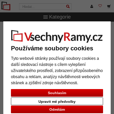
Kategorie
VsechnRamy.cz
Typy rámů
Hliníkové rámy
Hliníkový
rám s profilem 270
Hliníkový rám s profilem 270
Používáme soubory cookies
Tyto webové stránky používají soubory cookies a
další sledovací nástroje s cílem vylepšení
uživatelského prostředí, zobrazení přizpůsobeného
obsahu a reklam, analýzy návštěvnosti webových
stránek a zjištění zdroje návštěvnosti.
Souhlasím
Upravit mé předvolby
Zpět
Další
Odmítám