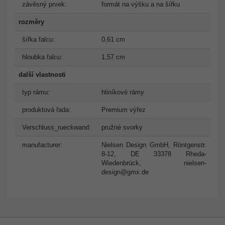
závěsný prvek:
formát na výšku a na šířku
rozměry
šířka falcu:
0,61 cm
hloubka falcu:
1,57 cm
další vlastnosti
typ rámu:
hliníkové rámy
produktová řada:
Premium výřez
Verschluss_rueckwand:
pružné svorky
manufacturer:
Nielsen Design GmbH, Röntgenstr.
8-12, DE 33378 Rheda-
Wiedenbrück,
nielsen-
design@gmx.de