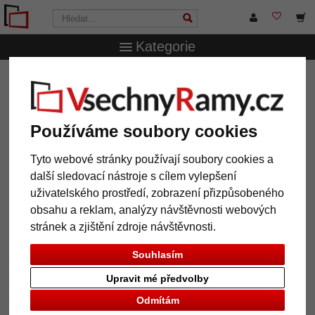
Kategorie
VsechnRamy.cz
Značky
Nielsen Design
Hliníkový rám
s profilem 281 na míru
Hliníkový rám s profilem 281 na
Používáme soubory cookies
míru
Tyto webové stránky používají soubory cookies a
další sledovací nástroje s cílem vylepšení
uživatelského prostředí, zobrazení přizpůsobeného
obsahu a reklam, analýzy návštěvnosti webových
stránek a zjištění zdroje návštěvnosti.
Souhlasím
Upravit mé předvolby
Odmítám
Zpět
Další