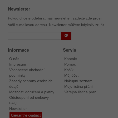
Newsletter
Pokud chcete odebírat náš newsletter, zadejte zde prosím
Vaši e-mailovou adresu. Newsletter můžete kdykoliv zrušit.
Informace
Servis
O nás
Kontakt
Impresum
Pomoc
Všeobecné obchodní
Košík
podmínky
Můj účet
Zásady ochrany osobních
Nákupní seznam
údajů
Moje listina přání
Možnosti doručení a platby
Veřejná lístina přaní
Odstoupení od smlouvy
FAQ
Newsletter
Cancel the contract