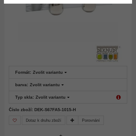
Formát:
Zvolit variantu
barva:
Zvolit variantu
Typ skla:
Zvolit variantu
Číslo zboží: DEK-S67FA5-1015-H
Dotaz k druhu zboží
Porovnání