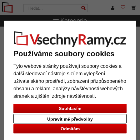
Kategorie
VsechnRamy.cz
Značky
Deknudt
Klipový rám Kapky
Klipový rám Kapky
Používáme soubory cookies
Tyto webové stránky používají soubory cookies a
další sledovací nástroje s cílem vylepšení
uživatelského prostředí, zobrazení přizpůsobeného
obsahu a reklam, analýzy návštěvnosti webových
stránek a zjištění zdroje návštěvnosti.
Souhlasím
Upravit mé předvolby
Odmítám