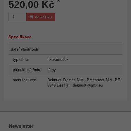
*
520,00 Kč
do košíku
Specifikace
další vlastnosti
typ rámu:
fotorámeček
produktová řada:
rámy
manufacturer:
Deknudt Frames N.V., Breestraat 31A, BE
8540 Deerlijk ,
deknudt@gmx.eu
Newsletter