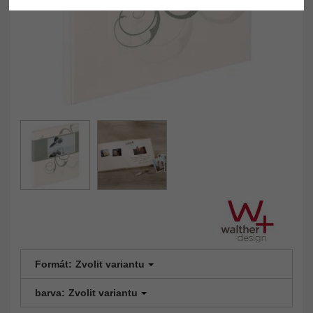
Formát:
Zvolit variantu
barva:
Zvolit variantu