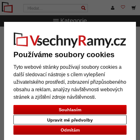
Kategorie
VsechnRamy.cz
Značky
Walther Design
Kniha návštěv
Romance
Kniha návštěv Romance
Používáme soubory cookies
Tyto webové stránky používají soubory cookies a
další sledovací nástroje s cílem vylepšení
uživatelského prostředí, zobrazení přizpůsobeného
obsahu a reklam, analýzy návštěvnosti webových
stránek a zjištění zdroje návštěvnosti.
Souhlasím
Upravit mé předvolby
Odmítám
Zpět
Další