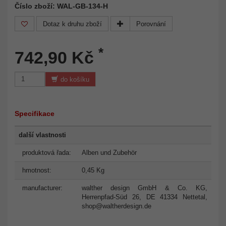
Číslo zboží: WAL-GB-134-H
Dotaz k druhu zboží
Porovnání
*
742,90 Kč
do košíku
Specifikace
další vlastnosti
produktová řada:
Alben und Zubehör
hmotnost:
0,45 Kg
manufacturer:
walther design GmbH & Co. KG,
Herrenpfad-Süd 26, DE 41334 Nettetal,
shop@waltherdesign.de